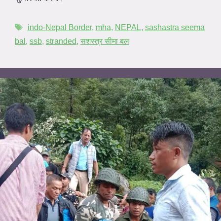
indo-Nepal Border
,
mha
,
NEPAL
,
sashastra seema
bal
,
ssb
,
stranded
,
सशस्त्र सीमा बल