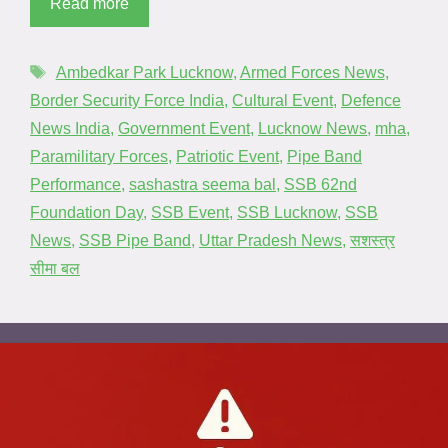
Read more
Ambedkar Park Lucknow
,
Armed Forces News
,
Border Security Force India
,
Cultural Event
,
Defence
News India
,
Government Event
,
Lucknow News
,
mha
,
Paramilitary Forces
,
Patriotic Event
,
Pipe Band
Performance
,
sashastra seema bal
,
SSB 62nd
Foundation Day
,
SSB Event
,
SSB Lucknow
,
SSB
News
,
SSB Pipe Band
,
Uttar Pradesh News
,
सशस्त्र
सीमा बल