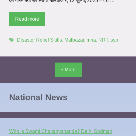
की गरिमामयी उपस्थिति मालबाजार, 12 जुलाई 2025 – 46 …
Read more
Disaster Relief Skills
,
Malbazar
,
mha
,
RRT
,
ssb
+ More
National News
Who Is Swami Chaitanyananda? Delhi Godman