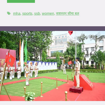
mha
,
sports
,
ssb
,
women
,
सशस्त्र सीमा बल