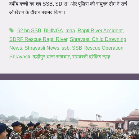
वर्षीय बच्ची का शव SSB, SDRF और पुलिस की संयुक्त टीम ने सर्च
ऑपरेशन के दौरान बरामद किया।
62 bn SSB
,
BHINGA
,
mha
,
Rapti River Accident
,
SDRF Rescue Rapti River
,
Shravasti Child Drowning
News
,
Shravasti News
,
ssb
,
SSB Rescue Operation
Shravasti
,
मल्हीपुर थाना समाचार
,
श्रावस्ती ब्रेकिंग न्यूज़