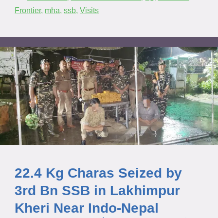
Frontier
,
mha
,
ssb
,
Visits
22.4 Kg Charas Seized by
3rd Bn SSB in Lakhimpur
Kheri Near Indo-Nepal