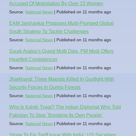
Accused Of Molestation By Over 15 Women
Source:
National News
Published on 11 months ago
EAM Jaishankar Proposes Multi-Pronged Global
South Strategy To Tackle Challenges
Source:
National News
Published on 11 months ago
Saudi Arabia’s Grand Mufti Dies, PM Modi Offers
Heartfelt Condolences
Source:
National News
Published on 11 months ago
Jharkhand: Three Maoists Killed In Gunfight With
Security Forces In Gumla Forests
Source:
National News
Published on 11 months ago
Who Is Kshitij Tyagi? The Indian Diplomat Who Told
Pakistan To Stop `Bombing Its Own People`
Source:
National News
Published on 11 months ago
‘Hope To Fix Tariff Issue With India’: US Secretary