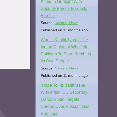
Killed In Gunfight With
Security Forces In Gumla
Forests
Source:
National News
Published on 11 months ago
Who Is Kshitij Tyagi? The
Indian Diplomat Who Told
Pakistan To Stop `Bombing
Its Own People`
Source:
National News
Published on 11 months ago
‘Hope To Fix Tariff Issue
With India’: US Secretary
Marco Rubio Targets
Europe Over Russian Gas
Purchase