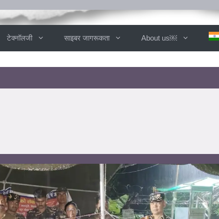
टेक्नॉलजी
साइबर जागरूकता
About us￼