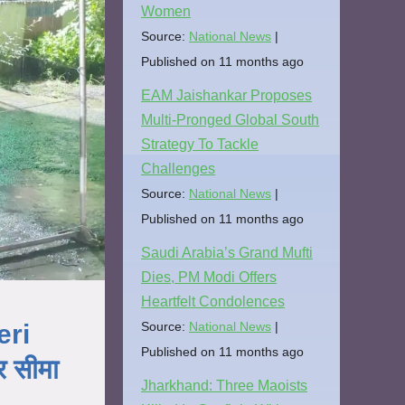
Women
Source:
National News
Published on 11 months ago
EAM Jaishankar Proposes
Multi-Pronged Global South
Strategy To Tackle
Challenges
Source:
National News
Published on 11 months ago
Saudi Arabia’s Grand Mufti
Dies, PM Modi Offers
Heartfelt Condolences
eri
Source:
National News
Published on 11 months ago
र सीमा
Jharkhand: Three Maoists