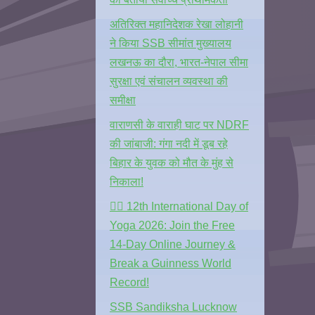
अतिरिक्त महानिदेशक रेखा लोहानी
ने किया SSB सीमांत मुख्यालय
लखनऊ का दौरा, भारत-नेपाल सीमा
सुरक्षा एवं संचालन व्यवस्था की
समीक्षा
वाराणसी के वाराही घाट पर NDRF
की जांबाजी: गंगा नदी में डूब रहे
बिहार के युवक को मौत के मुंह से
निकाला!
🧘‍♂️ 12th International Day of
Yoga 2026: Join the Free
14-Day Online Journey &
Break a Guinness World
Record!
SSB Sandiksha Lucknow