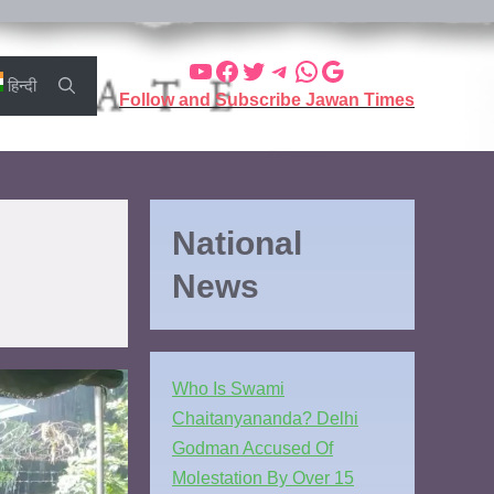
हिन्दी
Follow and Subscribe Jawan Times
National
News
Who Is Swami
Chaitanyananda? Delhi
Godman Accused Of
Molestation By Over 15