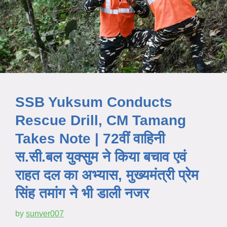
SSB Yuksum Conducts
Rescue Drill, CM Tamang
Takes Note | 72वीं वाहिनी
स.सी.बल युक्सुम ने किया बचाव एवं
राहत दल का अभ्यास, मुख्यमंत्री प्रेम
सिंह तमांग ने भी डाली नजर
by
sunver007