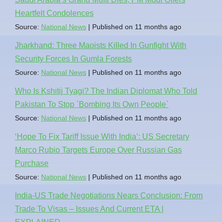
Heartfelt Condolences
Source:
National News
Published on 11 months ago
Jharkhand: Three Maoists Killed In Gunfight With
Security Forces In Gumla Forests
Source:
National News
Published on 11 months ago
Who Is Kshitij Tyagi? The Indian Diplomat Who Told
Pakistan To Stop `Bombing Its Own People`
Source:
National News
Published on 11 months ago
‘Hope To Fix Tariff Issue With India’: US Secretary
Marco Rubio Targets Europe Over Russian Gas
Purchase
Source:
National News
Published on 11 months ago
India-US Trade Negotiations Nears Conclusion: From
Trade To Visas – Issues And Current ETA |