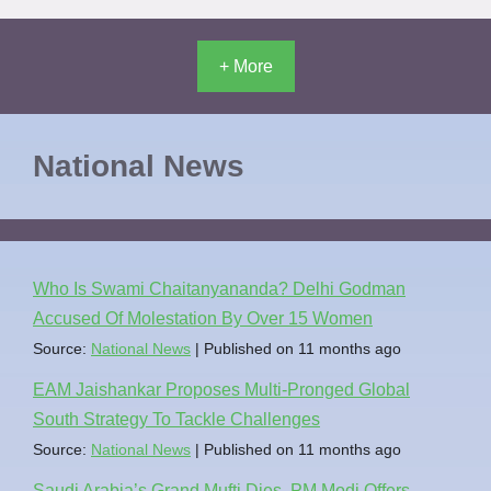
+ More
National News
Who Is Swami Chaitanyananda? Delhi Godman
Accused Of Molestation By Over 15 Women
Source:
National News
Published on 11 months ago
EAM Jaishankar Proposes Multi-Pronged Global
South Strategy To Tackle Challenges
Source:
National News
Published on 11 months ago
Saudi Arabia’s Grand Mufti Dies, PM Modi Offers