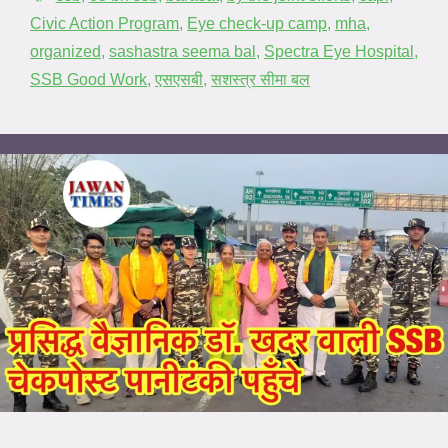
Civic Action Program
,
Eye check-up camp
,
mha
,
organized
,
sashastra seema bal
,
Spectra Eye Hospital
,
SSB Good Work
,
एसएसबी
,
सशस्त्र सीमा बल