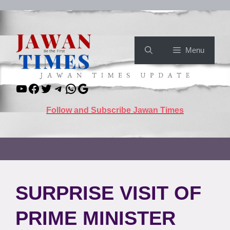
Skip
to
content
Menu
YouTube
Facebook
Twitter
Telegram
WhatsApp
Google
Follow and Subscribe Jawan Times
SURPRISE VISIT OF
PRIME MINISTER