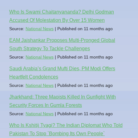
Who Is Swami Chaitanyananda? Delhi Godman
Accused Of Molestation By Over 15 Women
Source:
National News
Published on 11 months ago
EAM Jaishankar Proposes Multi-Pronged Global
South Strategy To Tackle Challenges
Source:
National News
Published on 11 months ago
Saudi Arabia’s Grand Mufti Dies, PM Modi Offers
Heartfelt Condolences
Source:
National News
Published on 11 months ago
Jharkhand: Three Maoists Killed In Gunfight With
Security Forces In Gumla Forests
Source:
National News
Published on 11 months ago
Who Is Kshitij Tyagi? The Indian Diplomat Who Told
Pakistan To Stop `Bombing Its Own People`