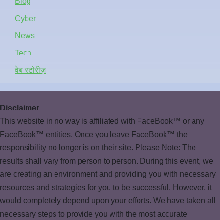
Blog
Cyber
News
Tech
वेब स्टोरीज़
Disclaimer
This website in no way is affiliated with FaceBook™ or any
FaceBook™ entities. Once you leave FaceBook™ the
responsibility no longer is on their site. Please Note: The
results shall vary from person to person. During this event, we
are creating an environment and providing you with necessary
resources and strategies for you to be successful. However, it
would completely depend upon your efforts. We have taken all
necessary steps to provide you with the most accurate