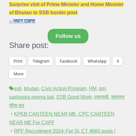
Surprise visit of Prime Minister and Home Minister
of Bhutan to SSB border post
– जवान टाइम्स
Follow us
Share post:
Print
Telegram
Facebook
WhatsApp
X
More
Tags
ssb
,
bhutan
,
Civic Action Program
,
HM
,
pm
,
sashastra seema bal
,
SSB Good Work
,
एसएसबी
,
सशस्त्र
सीमा बल
KPKB CANTEEN NEAR ME, CPC CANTEEN
NEAR ME For CAPF
RPF Recruitment 2024: For SI, CT 4660 posts |