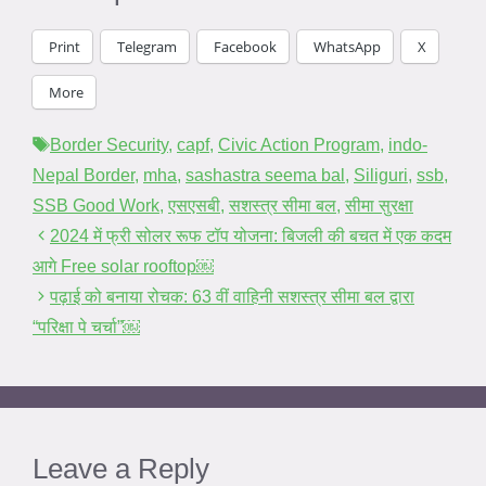
Print
Telegram
Facebook
WhatsApp
X
More
Tags
Border Security
,
capf
,
Civic Action Program
,
indo-
Nepal Border
,
mha
,
sashastra seema bal
,
Siliguri
,
ssb
,
SSB Good Work
,
एसएसबी
,
सशस्त्र सीमा बल
,
सीमा सुरक्षा
2024 में फ्री सोलर रूफ टॉप योजना: बिजली की बचत में एक कदम
आगे Free solar rooftop￼
पढ़ाई को बनाया रोचक: 63 वीं वाहिनी सशस्त्र सीमा बल द्वारा
“परिक्षा पे चर्चा”￼
Leave a Reply