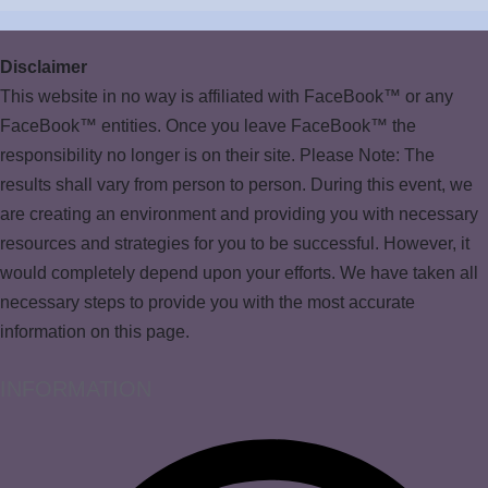
Disclaimer
This website in no way is affiliated with FaceBook™ or any
FaceBook™ entities. Once you leave FaceBook™ the
responsibility no longer is on their site. Please Note: The
results shall vary from person to person. During this event, we
are creating an environment and providing you with necessary
resources and strategies for you to be successful. However, it
would completely depend upon your efforts. We have taken all
necessary steps to provide you with the most accurate
information on this page.
INFORMATION