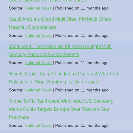
Source:
National News
Published on 11 months ago
Saudi Arabia’s Grand Mufti Dies, PM Modi Offers
Heartfelt Condolences
Source:
National News
Published on 11 months ago
Jharkhand: Three Maoists Killed In Gunfight With
Security Forces In Gumla Forests
Source:
National News
Published on 11 months ago
Who Is Kshitij Tyagi? The Indian Diplomat Who Told
Pakistan To Stop `Bombing Its Own People`
Source:
National News
Published on 11 months ago
‘Hope To Fix Tariff Issue With India’: US Secretary
Marco Rubio Targets Europe Over Russian Gas
Purchase
Source:
National News
Published on 11 months ago