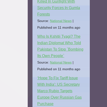
Killed In Gunfight With
Security Forces In Gumla
Forests
Source:
National News
Published on 11 months ago
Who Is Kshitij Tyagi? The
Indian Diplomat Who Told
Pakistan To Stop `Bombing
Its Own People`
Source:
National News
Published on 11 months ago
‘Hope To Fix Tariff Issue
With India’: US Secretary
Marco Rubio Targets
Europe Over Russian Gas
Purchase