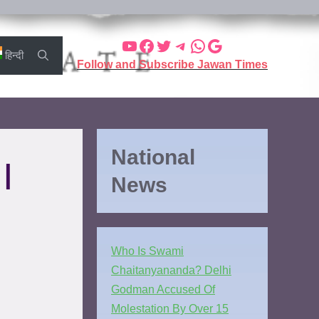
हिन्दी
Follow and Subscribe Jawan Times
National
|
News
Who Is Swami
Chaitanyananda? Delhi
Godman Accused Of
Molestation By Over 15