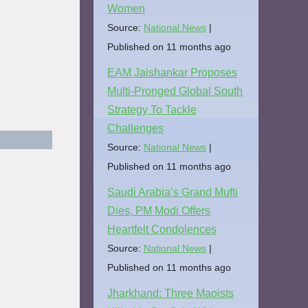
Women
Source:
National News
Published on 11 months ago
EAM Jaishankar Proposes
Multi-Pronged Global South
Strategy To Tackle
Challenges
Source:
National News
Published on 11 months ago
Saudi Arabia’s Grand Mufti
Dies, PM Modi Offers
Heartfelt Condolences
Source:
National News
Published on 11 months ago
Jharkhand: Three Maoists