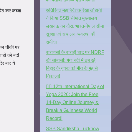
अतिरिक्त महानिदेशक रेखा लोहानी
पैठ कर कब्जा
ने किया SSB सीमांत मुख्यालय
लखनऊ का दौरा, भारत-नेपाल सीमा
सुरक्षा एवं संचालन व्यवस्था की
समीक्षा
आजम चौकी पर
वाराणसी के वाराही घाट पर NDRF
ाहों को बंदी
की जांबाजी: गंगा नदी में डूब रहे
देर बाद ये
बिहार के युवक को मौत के मुंह से
निकाला!
🧘‍♂️ 12th International Day of
Yoga 2026: Join the Free
14-Day Online Journey &
Break a Guinness World
Record!
SSB Sandiksha Lucknow