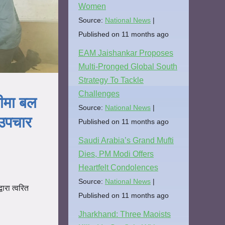
Women
Source:
National News
Published on 11 months ago
EAM Jaishankar Proposes
Multi-Pronged Global South
Strategy To Tackle
Challenges
सीमा बल
Source:
National News
त उपचार
Published on 11 months ago
Saudi Arabia’s Grand Mufti
Dies, PM Modi Offers
Heartfelt Condolences
Source:
National News
ारा त्वरित
Published on 11 months ago
Jharkhand: Three Maoists