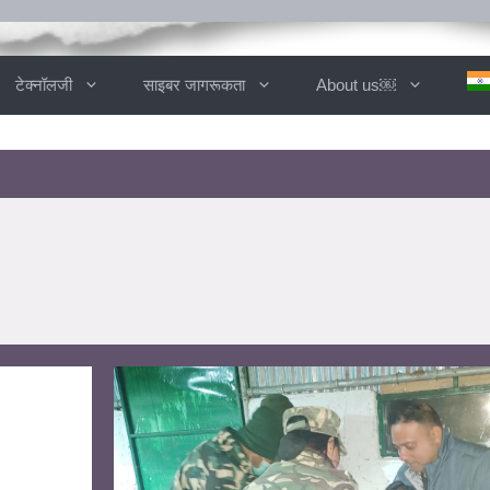
टेक्नॉलजी
साइबर जागरूकता
About us￼