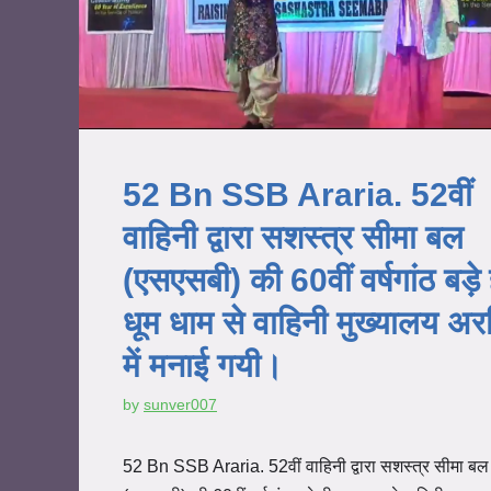
52 Bn SSB Araria. 52वीं
वाहिनी द्वारा सशस्त्र सीमा बल
(एसएसबी) की 60वीं वर्षगांठ बड़े 
धूम धाम से वाहिनी मुख्यालय अर
में मनाई गयी।
by
sunver007
52 Bn SSB Araria. 52वीं वाहिनी द्वारा सशस्त्र सीमा बल