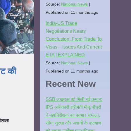
Source:
National News
Published on 11 months ago
India-US Trade
Negotiations Nears
Conclusion: From Trade To
Visas – Issues And Current
ETA | EXPLAINED
Source:
National News
ोट की
Published on 11 months ago
Recent New
SSB लखनऊ को मिली नई कमान:
IPS अधिकारी श्रीमती मीनू चौधरी
ने महानिरीक्षक का पदभार संभाला,
यशाला
सीमा सुरक्षा और जवानों के कल्याण
को बताया सर्वोच्च प्राथमिकता