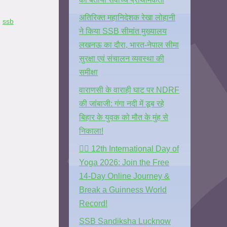
अतिरिक्त महानिदेशक रेखा लोहानी
,
ssb
ने किया SSB सीमांत मुख्यालय
लखनऊ का दौरा, भारत-नेपाल सीमा
सुरक्षा एवं संचालन व्यवस्था की
समीक्षा
वाराणसी के वाराही घाट पर NDRF
की जांबाजी: गंगा नदी में डूब रहे
बिहार के युवक को मौत के मुंह से
निकाला!
🧘‍♂️ 12th International Day of
Yoga 2026: Join the Free
14-Day Online Journey &
Break a Guinness World
Record!
SSB Sandiksha Lucknow