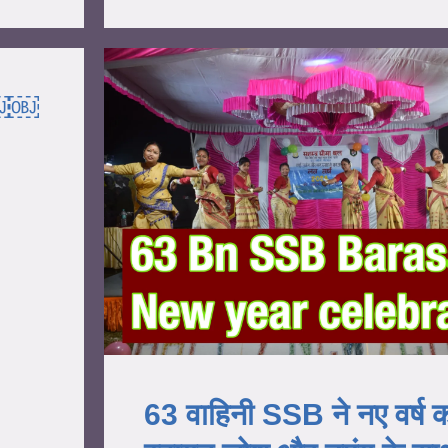
.￼￼
63 वाहिनी SSB ने नए वर्ष 