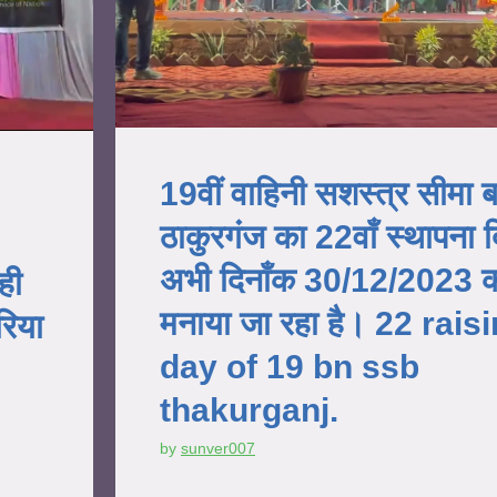
19वीं वाहिनी सशस्त्र सीमा 
ठाकुरगंज का 22वाँ स्थापना 
अभी दिनाँक 30/12/2023 
ही
मनाया जा रहा है। 22 rais
रिया
day of 19 bn ssb
thakurganj.
by
sunver007