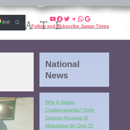
हिन्दी
Follow and Subscribe Jawan Times
National
News
Who Is Swami
Chaitanyananda? Delhi
Godman Accused Of
Molestation By Over 15