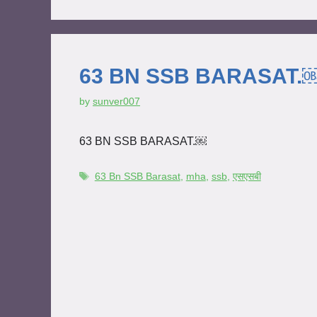
63 BN SSB BARASAT
by
sunver007
63 BN SSB BARASAT.￼
63 Bn SSB Barasat
,
mha
,
ssb
,
एसएसबी