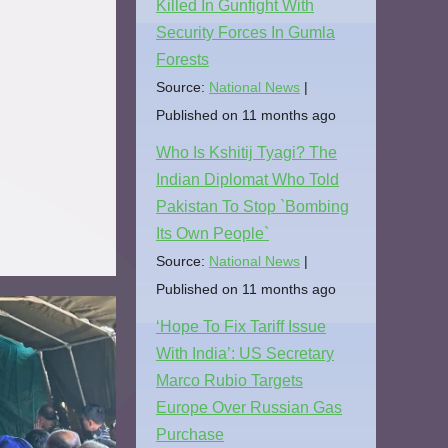
Killed In Gunfight With
Security Forces In Gumla
Forests
Source:
National News
Published on 11 months ago
Who Is Kshitij Tyagi? The
Indian Diplomat Who Told
Pakistan To Stop `Bombing
Its Own People`
Source:
National News
Published on 11 months ago
‘Hope To Fix Tariff Issue
With India’: US Secretary
Marco Rubio Targets
Europe Over Russian Gas
Purchase