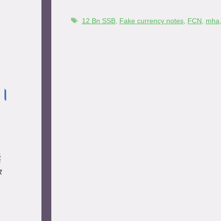
12 Bn SSB
,
Fake currency notes
,
FCN
,
mha
ा।
ई
र