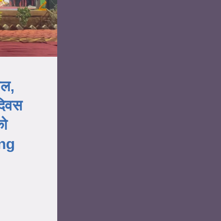
बल,
दिवस
को
ing