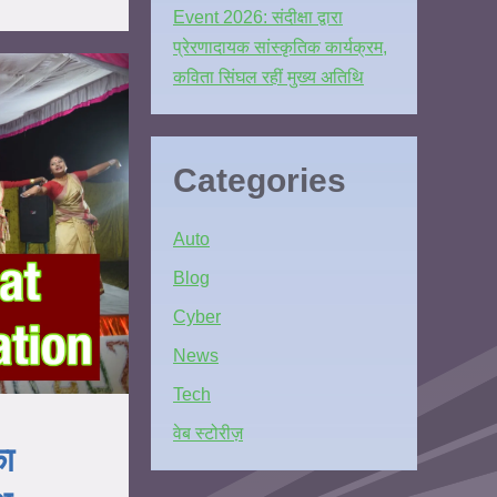
Event 2026: संदीक्षा द्वारा
प्रेरणादायक सांस्कृतिक कार्यक्रम,
कविता सिंघल रहीं मुख्य अतिथि
Categories
Auto
Blog
Cyber
News
Tech
वेब स्टोरीज़
का