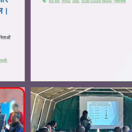
69 bn
,
mha
,
ssb
,
SSB Good Work
,
एसएसबी
ाल।
रेताओं
ाधड़ी
,