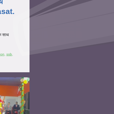
थ
sat.
के साथ
ion
,
ssb
,