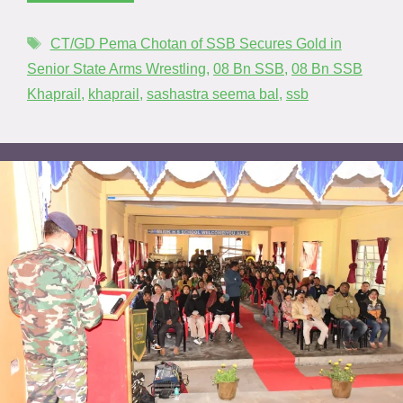
CT/GD Pema Chotan of SSB Secures Gold in
Senior State Arms Wrestling
,
08 Bn SSB
,
08 Bn SSB
Khaprail
,
khaprail
,
sashastra seema bal
,
ssb