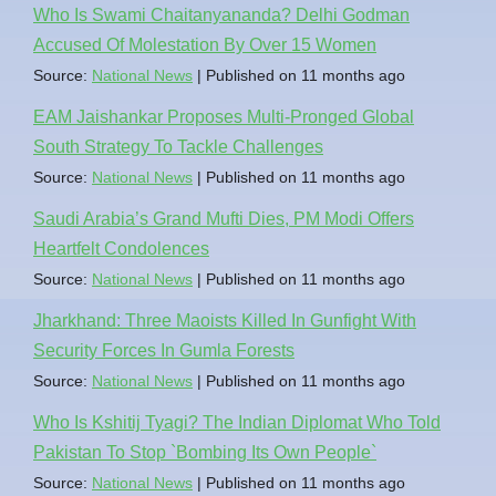
Who Is Swami Chaitanyananda? Delhi Godman
Accused Of Molestation By Over 15 Women
Source:
National News
Published on 11 months ago
EAM Jaishankar Proposes Multi-Pronged Global
South Strategy To Tackle Challenges
Source:
National News
Published on 11 months ago
Saudi Arabia’s Grand Mufti Dies, PM Modi Offers
Heartfelt Condolences
Source:
National News
Published on 11 months ago
Jharkhand: Three Maoists Killed In Gunfight With
Security Forces In Gumla Forests
Source:
National News
Published on 11 months ago
Who Is Kshitij Tyagi? The Indian Diplomat Who Told
Pakistan To Stop `Bombing Its Own People`
Source:
National News
Published on 11 months ago