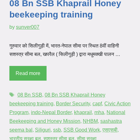
08 Bn SSB Khaprail Honey
beekeeping training
by
sunver007
गुरुवार को सिलीगुड़ी में, भारत-नेपाल सीमा पर स्थित 8वीं वाहिनी
सशस्त्र सीमा बल, खपरैल ( सिलीगुड़ी ) द्वारा मधुमक्खी पालन …
Read more
08 Bn SSB
,
08 Bn SSB Khaprail Honey
beekeeping training
,
Border Security
,
capf
,
Civic Action
Program
,
indo-Nepal Border
,
khaprail
,
mha
,
National
Beekeeping and Honey Mission
,
NHBM
,
sashastra
seema bal
,
Siliguri
,
ssb
,
SSB Good Work
,
एसएसबी
,
भारतीय सुरक्षा बल
,
सशस्त्र सीमा बल
,
सीमा सुरक्षा