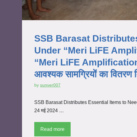
SSB Barasat Distribute
Under “Meri LiFE Amplifi
“Meri LiFE Amplification 
आवश्यक सामग्रियों का वितरण 
by
sunver007
SSB Barasat Distributes Essential Items to Need
24 मई 2024 …
Read more