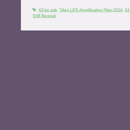
63 bn ssb
,
"Meri LiFE Amplification Plan-2024
,
63
SSB Barasat