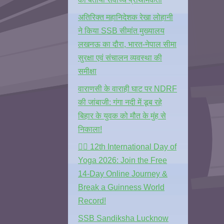
अतिरिक्त महानिदेशक रेखा लोहानी
ने किया SSB सीमांत मुख्यालय
लखनऊ का दौरा, भारत-नेपाल सीमा
सुरक्षा एवं संचालन व्यवस्था की
समीक्षा
वाराणसी के वाराही घाट पर NDRF
की जांबाजी: गंगा नदी में डूब रहे
बिहार के युवक को मौत के मुंह से
निकाला!
🧘‍♂️ 12th International Day of
Yoga 2026: Join the Free
14-Day Online Journey &
Break a Guinness World
Record!
SSB Sandiksha Lucknow