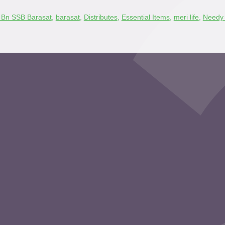
 Bn SSB Barasat
,
barasat
,
Distributes
,
Essential Items
,
meri life
,
Needy 