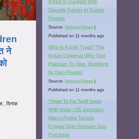
Killed In Gunfight With
Security Forces In Gumla
Forests
Source:
National News
Published on 11 months ago
dren
Who Is Kshitij Tyagi? The
 ने
Indian Diplomat Who Told
को
Pakistan To Stop `Bombing
Its Own People`
Source:
National News
Published on 11 months ago
‘Hope To Fix Tariff Issue
 , दिनांक
With India’: US Secretary
Marco Rubio Targets
Europe Over Russian Gas
Purchase