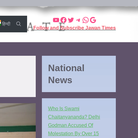
हिन्दी
Follow and Subscribe Jawan Times
National
News
Who Is Swami
Chaitanyananda? Delhi
Godman Accused Of
Molestation By Over 15