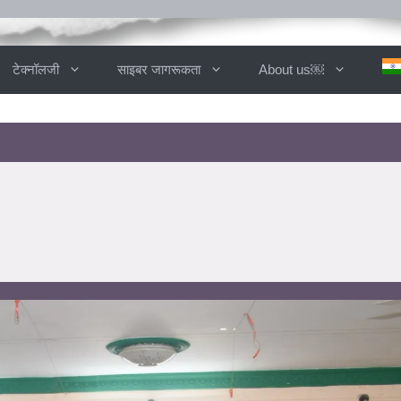
टेक्नॉलजी
साइबर जागरूकता
About us￼