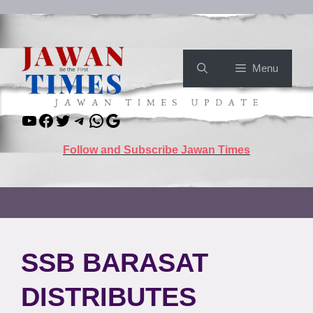
Skip
to
content
Menu
YouTube
Facebook
Twitter
Telegram
WhatsApp
Google
Follow and Subscribe Jawan Times
SSB BARASAT
DISTRIBUTES