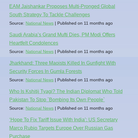
EAM Jaishankar Proposes Multi-Pronged Global
South Strategy To Tackle Challenges
Source:
National News
Published on 11 months ago
Saudi Arabia’s Grand Mufti Dies, PM Modi Offers
Heartfelt Condolences
Source:
National News
Published on 11 months ago
Jharkhand: Three Maoists Killed In Gunfight With
Security Forces In Gumla Forests
Source:
National News
Published on 11 months ago
Who Is Kshitij Tyagi? The Indian Diplomat Who Told
Pakistan To Stop `Bombing Its Own People`
Source:
National News
Published on 11 months ago
‘Hope To Fix Tariff Issue With India’: US Secretary
Marco Rubio Targets Europe Over Russian Gas
Purchase