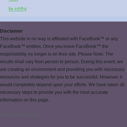
वेब स्टोरीज़
Disclaimer
This website in no way is affiliated with FaceBook™ or any
FaceBook™ entities. Once you leave FaceBook™ the
responsibility no longer is on their site. Please Note: The
results shall vary from person to person. During this event, we
are creating an environment and providing you with necessary
resources and strategies for you to be successful. However, it
would completely depend upon your efforts. We have taken all
necessary steps to provide you with the most accurate
information on this page.
INFORMATION