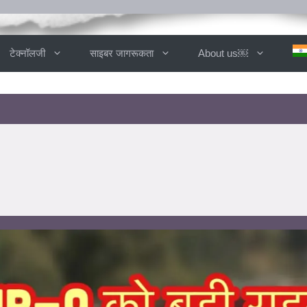
टेक्नॉलजी
साइबर जागरूकता
About us￼