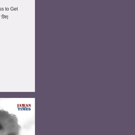
s to Get
 लिए