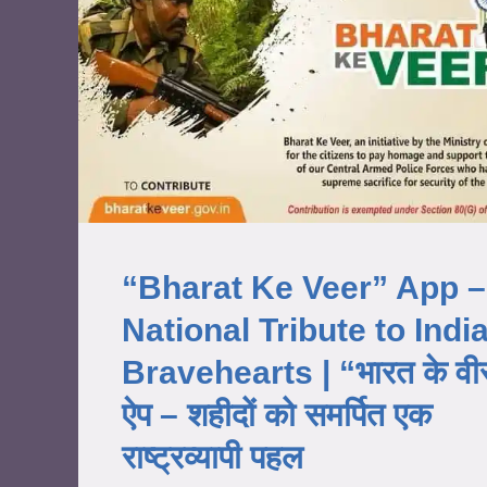
“Bharat Ke Veer” App –
National Tribute to India
Bravehearts | “भारत के वी
ऐप – शहीदों को समर्पित एक
राष्ट्रव्यापी पहल