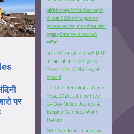
अतिरिक्त महानिदेशक रेखा लोहानी
ने किया SSB सीमांत मुख्यालय
लखनऊ का दौरा, भारत-नेपाल सीमा
सुरक्षा एवं संचालन व्यवस्था की
समीक्षा
वाराणसी के वाराही घाट पर NDRF
की जांबाजी: गंगा नदी में डूब रहे
les
बिहार के युवक को मौत के मुंह से
निकाला!
दिनी
🧘‍♂️ 12th International Day of
Yoga 2026: Join the Free
जारो पर
14-Day Online Journey &
F
Break a Guinness World
Record!
SSB Sandiksha Lucknow