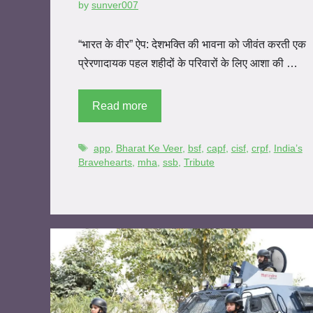
by
sunver007
“भारत के वीर” ऐप: देशभक्ति की भावना को जीवंत करती एक
प्रेरणादायक पहल शहीदों के परिवारों के लिए आशा की …
Read more
app
,
Bharat Ke Veer
,
bsf
,
capf
,
cisf
,
crpf
,
India’s
Bravehearts
,
mha
,
ssb
,
Tribute