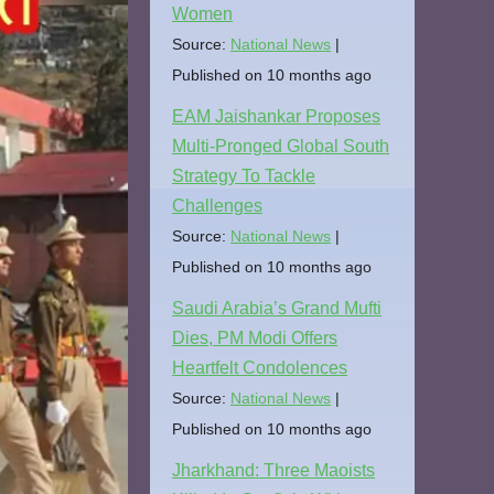
Women
Source:
National News
Published on 10 months ago
EAM Jaishankar Proposes
Multi-Pronged Global South
Strategy To Tackle
Challenges
Source:
National News
Published on 10 months ago
Saudi Arabia’s Grand Mufti
Dies, PM Modi Offers
Heartfelt Condolences
Source:
National News
Published on 10 months ago
Jharkhand: Three Maoists