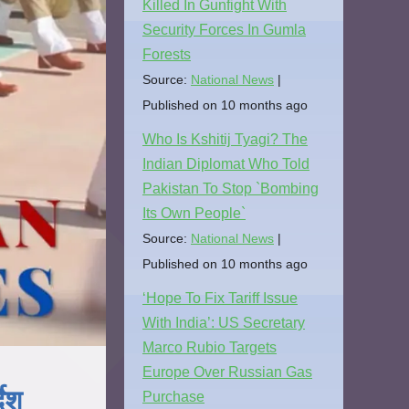
Killed In Gunfight With
Security Forces In Gumla
Forests
Source:
National News
Published on 10 months ago
Who Is Kshitij Tyagi? The
Indian Diplomat Who Told
Pakistan To Stop `Bombing
Its Own People`
Source:
National News
Published on 10 months ago
‘Hope To Fix Tariff Issue
With India’: US Secretary
Marco Rubio Targets
Europe Over Russian Gas
ेश
Purchase