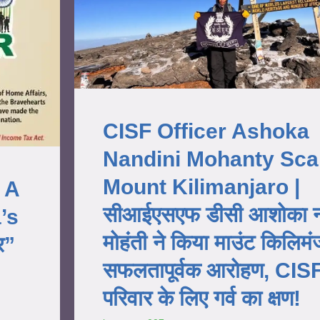
CISF Officer Ashoka
Nandini Mohanty Sca
Mount Kilimanjaro |
 A
सीआईएसएफ डीसी आशोका नं
’s
मोहंती ने किया माउंट किलिमं
र”
सफलतापूर्वक आरोहण, CIS
परिवार के लिए गर्व का क्षण!