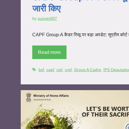
जारी किए
by
sunver007
CAPF Group-A कैडर रिव्यू पर बड़ा अपडेट: सुप्रीम कोर्ट
Read more
bsf
,
capf
,
cisf
,
crpf
,
Group A Cadre
,
IPS Deputatio