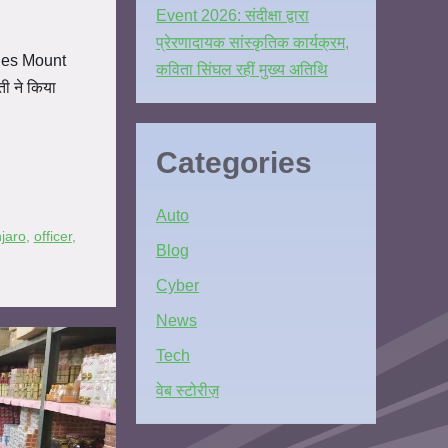
Event 2026: संदीक्षा द्वारा
प्रेरणादायक सांस्कृतिक कार्यक्रम,
les Mount
कविता सिंघल रहीं मुख्य अतिथि
ी ने किया
Categories
Auto
jaro
,
officer
,
Blog
Cyber
News
Tech
वेब स्टोरीज़