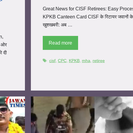
Great News for CISF Retirees: Easy Proces
KPKB Canteen Card CISF के रिटायर जवानों के
खुशखबरी: अब …
n,
Read more
ी ओर
ो दी
cisf
,
CPC
,
KPKB
,
mha
,
retiree