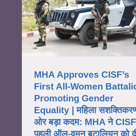
MHA Approves CISF’s
First All-Women Battali
Promoting Gender
Equality | महिला सशक्तिकर
ओर बड़ा कदम: MHA ने CISF
पहली ऑल-वुमन बटालियन को द