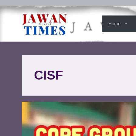
Home
CISF