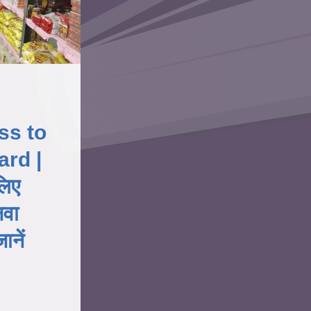
ss to
rd |
लिए
नवा
ानें