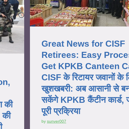
Great News for CISF
Retirees: Easy Proce
Get KPKB Canteen Ca
CISF के रिटायर जवानों के 
on,
खुशखबरी: अब आसानी से ब
सकेंगे KPKB कैंटीन कार्ड, ज
ण की
पूरी प्रक्रिया
 की
by
sunver007
ी