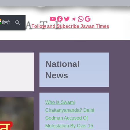
हिन्दी
Follow and Subscribe Jawan Times
National
News
Who Is Swami
Chaitanyananda? Delhi
Godman Accused Of
Molestation By Over 15