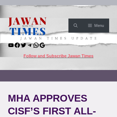
Skip
to
content
Menu
YouTube
Facebook
Twitter
Telegram
WhatsApp
Google
Follow and Subscribe Jawan Times
MHA APPROVES
CISF’S FIRST ALL-