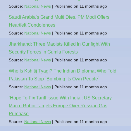
Source:
National News
Published on 11 months ago
Saudi Arabia’s Grand Mufti Dies, PM Modi Offers
Heartfelt Condolences
Source:
National News
Published on 11 months ago
Jharkhand: Three Maoists Killed In Gunfight With
Security Forces In Gumla Forests
Source:
National News
Published on 11 months ago
Who Is Kshitij Tyagi? The Indian Diplomat Who Told
Pakistan To Stop `Bombing Its Own People`
Source:
National News
Published on 11 months ago
‘Hope To Fix Tariff Issue With India’: US Secretary
Marco Rubio Targets Europe Over Russian Gas
Purchase
Source:
National News
Published on 11 months ago