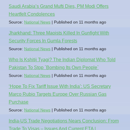
Saudi Arabia’s Grand Mufti Dies, PM Modi Offers
Heartfelt Condolences
Source:
National News
Published on 11 months ago
Jharkhand: Three Maoists Killed In Gunfight With
Security Forces In Gumla Forests
Source:
National News
Published on 11 months ago
Who Is Kshitij Tyagi? The Indian Diplomat Who Told
Pakistan To Stop `Bombing Its Own People`
Source:
National News
Published on 11 months ago
‘Hope To Fix Tariff Issue With India’: US Secretary
Marco Rubio Targets Europe Over Russian Gas
Purchase
Source:
National News
Published on 11 months ago
India-US Trade Negotiations Nears Conclusion: From
Trade To Visas – Issues And Current ETA |