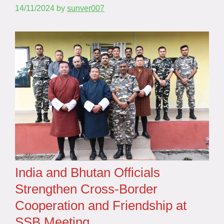
14/11/2024
by
sunver007
India and Bhutan Officials
Strengthen Cross-Border
Cooperation and Friendship at
SSB Meeting