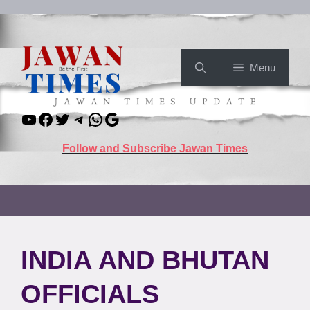
Skip
to
content
Menu
YouTube
Facebook
Twitter
Telegram
WhatsApp
Google
Follow and Subscribe Jawan Times
INDIA AND BHUTAN
OFFICIALS