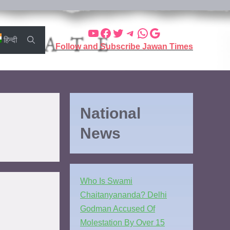
हिन्दी
Follow and Subscribe Jawan Times
National
News
Who Is Swami
Chaitanyananda? Delhi
Godman Accused Of
Molestation By Over 15