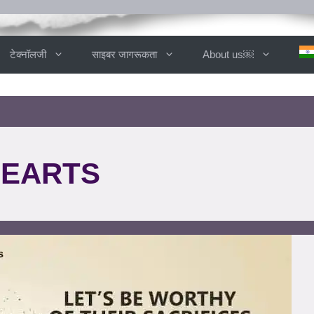
टेक्नॉलजी
साइबर जागरूकता
About us￼
HEARTS