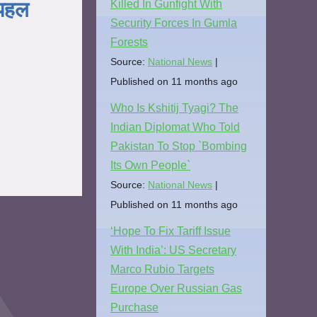
 पहल
Killed In Gunfight With
Security Forces In Gumla
Forests
Source:
National News
Published on 11 months ago
Who Is Kshitij Tyagi? The
Indian Diplomat Who Told
Pakistan To Stop `Bombing
Its Own People`
Source:
National News
Published on 11 months ago
‘Hope To Fix Tariff Issue
With India’: US Secretary
Marco Rubio Targets
Europe Over Russian Gas
Purchase