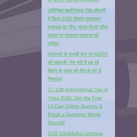
अतिरिक्त महानिदेशक रेखा लोहानी
ने किया SSB सीमांत मुख्यालय
लखनऊ का दौरा, भारत-नेपाल सीमा
सुरक्षा एवं संचालन व्यवस्था की
समीक्षा
वाराणसी के वाराही घाट पर NDRF
की जांबाजी: गंगा नदी में डूब रहे
बिहार के युवक को मौत के मुंह से
निकाला!
🧘‍♂️ 12th International Day of
Yoga 2026: Join the Free
14-Day Online Journey &
Break a Guinness World
Record!
SSB Sandiksha Lucknow