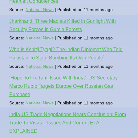
Heartfelt Condolences
Source:
National News
Published on 11 months ago
Jharkhand: Three Maoists Killed In Gunfight With
Security Forces In Gumla Forests
Source:
National News
Published on 11 months ago
Who Is Kshitij Tyagi? The Indian Diplomat Who Told
Pakistan To Stop `Bombing Its Own People`
Source:
National News
Published on 11 months ago
‘Hope To Fix Tariff Issue With India’: US Secretary
Marco Rubio Targets Europe Over Russian Gas
Purchase
Source:
National News
Published on 11 months ago
India-US Trade Negotiations Nears Conclusion: From
Trade To Visas – Issues And Current ETA |
EXPLAINED