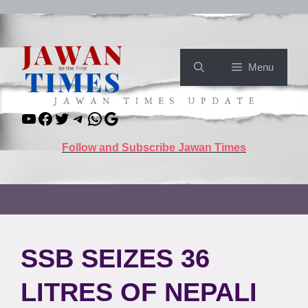
Skip
to
content
Menu
YouTube
Facebook
Twitter
Telegram
WhatsApp
Google
Follow and Subscribe Jawan Times
SSB SEIZES 36
LITRES OF NEPALI