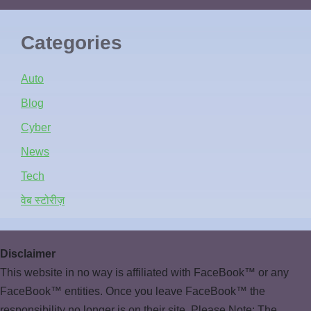
Categories
Auto
Blog
Cyber
News
Tech
वेब स्टोरीज़
Disclaimer
This website in no way is affiliated with FaceBook™ or any
FaceBook™ entities. Once you leave FaceBook™ the
responsibility no longer is on their site. Please Note: The