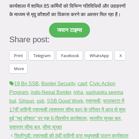
कार्यशाला में शामिल 85 कर्मियों को विभिन्न गतिविधियों और उदाहरणों
के माध्यम से मृदु कौशलों का विकास करने का अवसर मिल रहा है।
जवान टाइम्स
Share post:
Print
Telegram
Facebook
WhatsApp
X
More
Tags
19 Bn SSB
,
Border Security
,
capf
,
Civic Action
Program
,
indo-Nepal Border
,
mha
,
sashastra seema
bal
,
Siliguri
,
ssb
,
SSB Good Work
,
एसएसबी
,
फालकाटा में
17वीं वाहिनी एसएसबी (सशस्त्र सीमा बल) के परिसर में आज से शुरू
हुई "मृदु कौशल" पर एक 6-दिवसीय कार्यशाला
,
भारतीय सुरक्षा बल
,
सशस्त्र सीमा बल
,
सीमा सुरक्षा
सिलीगुड़ी: एसएसबी की 8वीं वाहिनी द्वारा मधुमक्खी पालन कार्यशाला