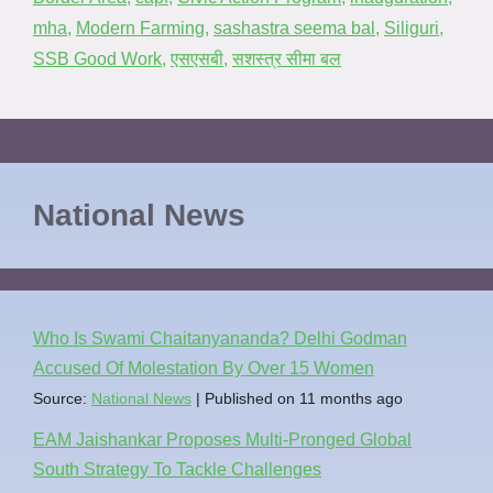
mha
,
Modern Farming
,
sashastra seema bal
,
Siliguri
,
SSB Good Work
,
एसएसबी
,
सशस्त्र सीमा बल
National News
Who Is Swami Chaitanyananda? Delhi Godman
Accused Of Molestation By Over 15 Women
Source:
National News
Published on 11 months ago
EAM Jaishankar Proposes Multi-Pronged Global
South Strategy To Tackle Challenges