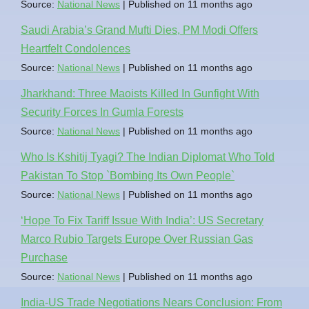
Source:
National News
Published on 11 months ago
Saudi Arabia’s Grand Mufti Dies, PM Modi Offers
Heartfelt Condolences
Source:
National News
Published on 11 months ago
Jharkhand: Three Maoists Killed In Gunfight With
Security Forces In Gumla Forests
Source:
National News
Published on 11 months ago
Who Is Kshitij Tyagi? The Indian Diplomat Who Told
Pakistan To Stop `Bombing Its Own People`
Source:
National News
Published on 11 months ago
‘Hope To Fix Tariff Issue With India’: US Secretary
Marco Rubio Targets Europe Over Russian Gas
Purchase
Source:
National News
Published on 11 months ago
India-US Trade Negotiations Nears Conclusion: From