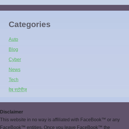
Categories
Auto
Blog
Cyber
News
Tech
वेब स्टोरीज़
Disclaimer
This website in no way is affiliated with FaceBook™ or any
FaceBook™ entities. Once you leave FaceBook™ the