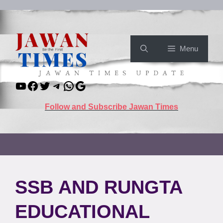
Skip
to
content
Menu
YouTube
Facebook
Twitter
Telegram
WhatsApp
Google
Follow and Subscribe Jawan Times
SSB AND RUNGTA
EDUCATIONAL