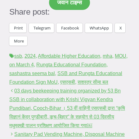
जवान टाइम्स
Share post:
Print
Telegram
Facebook
WhatsApp
X
More
Tags
ssb
,
2024
,
Affordable Higher Education
,
mha
,
MOU
,
on March 4
,
Rungta Educational Foundation
,
sashastra seema bal
,
SSB and Rungta Educational
Foundation Sign MoU
,
एसएसबी
,
सशस्त्र सीमा बल
03 days beekeeping training organized by 53 Bn
SSB in collaboration with Krishi Vigyan Kendra
Pundibari, Cooch-Bihar । 53 वीं वाहिनी एसएसबी द्वारा “कृषि
विज्ञानं केंद्र पुण्डीबारी, कूच-बिहार” के सहयोग से 03 दिवसीय
मधुमक्खी पालन प्रशिक्षण आयोजित किया गया￼
Sanitary Pad Vending Machine, Disposal Machine