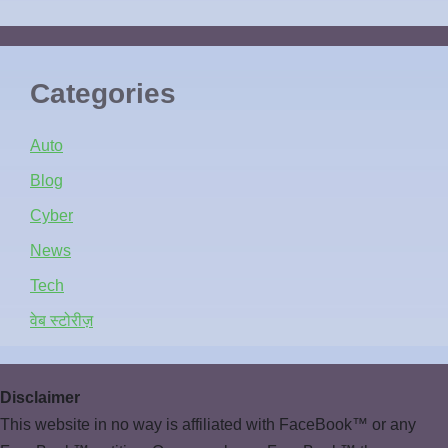
Categories
Auto
Blog
Cyber
News
Tech
वेब स्टोरीज़
Disclaimer
This website in no way is affiliated with FaceBook™ or any