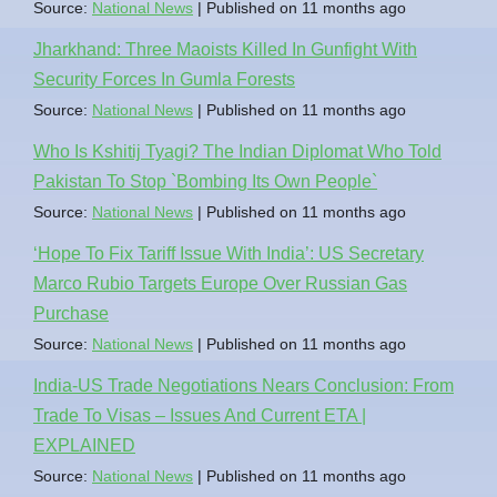
Source:
National News
Published on 11 months ago
Jharkhand: Three Maoists Killed In Gunfight With
Security Forces In Gumla Forests
Source:
National News
Published on 11 months ago
Who Is Kshitij Tyagi? The Indian Diplomat Who Told
Pakistan To Stop `Bombing Its Own People`
Source:
National News
Published on 11 months ago
‘Hope To Fix Tariff Issue With India’: US Secretary
Marco Rubio Targets Europe Over Russian Gas
Purchase
Source:
National News
Published on 11 months ago
India-US Trade Negotiations Nears Conclusion: From
Trade To Visas – Issues And Current ETA |
EXPLAINED
Source:
National News
Published on 11 months ago