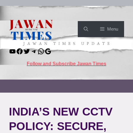
Skip
to
content
Menu
YouTube
Facebook
Twitter
Telegram
WhatsApp
Google
Follow and Subscribe Jawan Times
INDIA’S NEW CCTV
POLICY: SECURE,