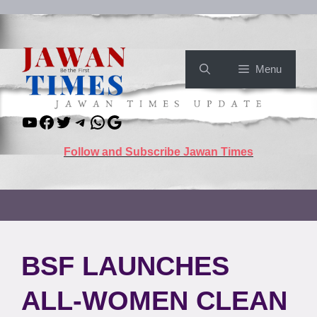
Skip
to
content
Menu
YouTube
Facebook
Twitter
Telegram
WhatsApp
Google
Follow and Subscribe Jawan Times
BSF LAUNCHES
ALL-WOMEN CLEAN