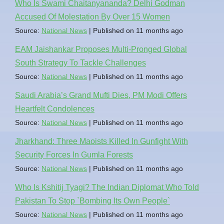
Who Is Swami Chaitanyananda? Delhi Godman
Accused Of Molestation By Over 15 Women
Source:
National News
Published on 11 months ago
EAM Jaishankar Proposes Multi-Pronged Global
South Strategy To Tackle Challenges
Source:
National News
Published on 11 months ago
Saudi Arabia’s Grand Mufti Dies, PM Modi Offers
Heartfelt Condolences
Source:
National News
Published on 11 months ago
Jharkhand: Three Maoists Killed In Gunfight With
Security Forces In Gumla Forests
Source:
National News
Published on 11 months ago
Who Is Kshitij Tyagi? The Indian Diplomat Who Told
Pakistan To Stop `Bombing Its Own People`
Source:
National News
Published on 11 months ago