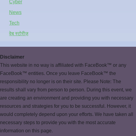
Cyber
News
Tech
वेब स्टोरीज़
Disclaimer
This website in no way is affiliated with FaceBook™ or any
FaceBook™ entities. Once you leave FaceBook™ the
responsibility no longer is on their site. Please Note: The
results shall vary from person to person. During this event, we
are creating an environment and providing you with necessary
resources and strategies for you to be successful. However, it
would completely depend upon your efforts. We have taken all
necessary steps to provide you with the most accurate
information on this page.