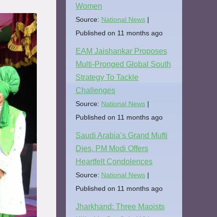
Women
Source:
National News
Published on 11 months ago
EAM Jaishankar Proposes
Multi-Pronged Global South
Strategy To Tackle
Challenges
Source:
National News
Published on 11 months ago
Saudi Arabia’s Grand Mufti
Dies, PM Modi Offers
Heartfelt Condolences
Source:
National News
Published on 11 months ago
Jharkhand: Three Maoists