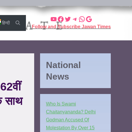
हिन्दी
Follow and Subscribe Jawan Times
National
News
2वीं
के साथ
Who Is Swami
Chaitanyananda? Delhi
Godman Accused Of
Molestation By Over 15