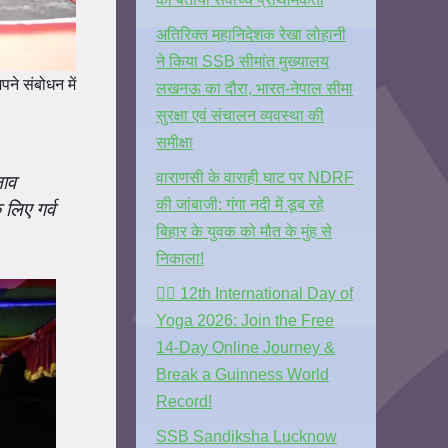
अतिरिक्त महानिदेशक रेखा लोहानी
ने किया SSB सीमांत मुख्यालय
पने संबोधन में
लखनऊ का दौरा, भारत-नेपाल सीमा
सुरक्षा एवं संचालन व्यवस्था की
समीक्षा
वाराणसी के वाराही घाट पर NDRF
नाव
की जांबाजी: गंगा नदी में डूब रहे
लिए गर्व
बिहार के युवक को मौत के मुंह से
निकाला!
🧘‍♂️ 12th International Day of
Yoga 2026: Join the Free
14-Day Online Journey &
Break a Guinness World
Record!
SSB Sandiksha Lucknow