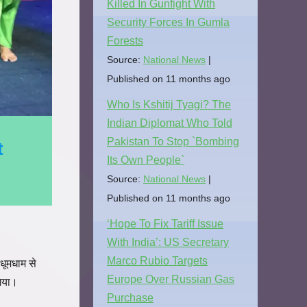
Killed In Gunfight With
Security Forces In Gumla
Forests
Source:
National News
Published on 11 months ago
Who Is Kshitij Tyagi? The
Indian Diplomat Who Told
Pakistan To Stop `Bombing
t
Its Own People`
Source:
National News
Published on 11 months ago
‘Hope To Fix Tariff Issue
With India’: US Secretary
Marco Rubio Targets
धूमधाम से
Europe Over Russian Gas
 गया।
Purchase