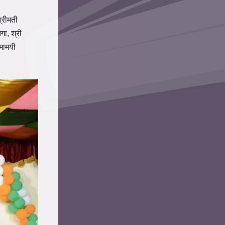
्रीमती
गा, श्री
िमामयी