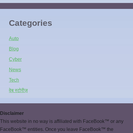
Categories
Auto
Blog
Cyber
News
Tech
वेब स्टोरीज़
Disclaimer
This website in no way is affiliated with FaceBook™ or any
FaceBook™ entities. Once you leave FaceBook™ the