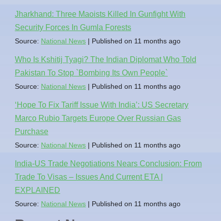
Jharkhand: Three Maoists Killed In Gunfight With
Security Forces In Gumla Forests
Source:
National News
Published on 11 months ago
Who Is Kshitij Tyagi? The Indian Diplomat Who Told
Pakistan To Stop `Bombing Its Own People`
Source:
National News
Published on 11 months ago
‘Hope To Fix Tariff Issue With India’: US Secretary
Marco Rubio Targets Europe Over Russian Gas
Purchase
Source:
National News
Published on 11 months ago
India-US Trade Negotiations Nears Conclusion: From
Trade To Visas – Issues And Current ETA |
EXPLAINED
Source:
National News
Published on 11 months ago