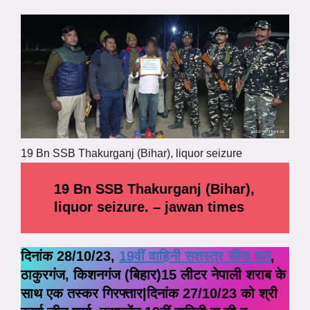
19 Bn SSB Thakurganj (Bihar), liquor seizure
19 Bn SSB Thakurganj (Bihar),
liquor seizure. – jawan times
दिनांक 28/10/23,
19वीं वाहिनी सशस्त्र सीमा बल
,
ठाकुरगंज, किशनगंज (बिहार)15 लीटर नेपाली शराब के
साथ एक तस्कर गिरफ्तार|दिनांक 27/10/23 को श्री