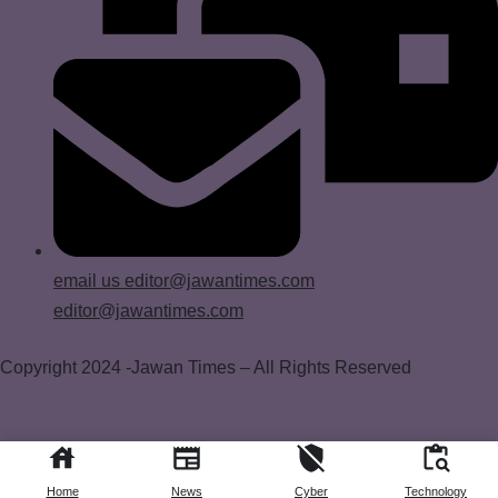
email us
editor@jawantimes.com
editor@jawantimes.com
Copyright 2024 -Jawan Times – All Rights Reserved
India and pakistan to face each other three times ? icc’s new
world cup format
explained | cricket news.
Home
News
Cyber
Technology