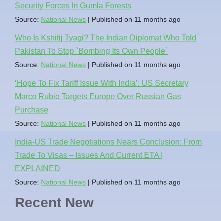
Security Forces In Gumla Forests
Source:
National News
Published on 11 months ago
Who Is Kshitij Tyagi? The Indian Diplomat Who Told
Pakistan To Stop `Bombing Its Own People`
Source:
National News
Published on 11 months ago
‘Hope To Fix Tariff Issue With India’: US Secretary
Marco Rubio Targets Europe Over Russian Gas
Purchase
Source:
National News
Published on 11 months ago
India-US Trade Negotiations Nears Conclusion: From
Trade To Visas – Issues And Current ETA |
EXPLAINED
Source:
National News
Published on 11 months ago
Recent New