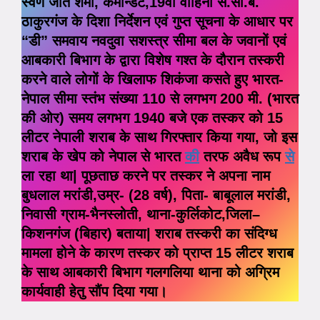
स्वर्ण जीत शर्मा, कमान्डेंट,19वीं वाहिनी स.सी.ब.
ठाकुरगंज के दिशा निर्देशन एवं गुप्त सूचना के आधार पर
“डी” समवाय नवदुवा सशस्त्र सीमा बल के जवानों एवं
आबकारी बिभाग के द्वारा विशेष गश्त के दौरान तस्करी
करने वाले लोगों के खिलाफ शिकंजा कसते हुए भारत-
नेपाल सीमा स्तंभ संख्या 110 से लगभग 200 मी. (भारत
की ओर) समय लगभग 1940 बजे एक तस्कर को 15
लीटर नेपाली शराब के साथ गिरफ्तार किया गया, जो इस
शराब के खेप को नेपाल से भारत
की
तरफ अवैध रूप
से
ला रहा था| पूछताछ करने पर तस्कर ने अपना नाम
बुधलाल मरांडी,उम्र- (28 वर्ष), पिता- बाबूलाल मरांडी,
निवासी ग्राम-भैनस्लोती, थाना-कुर्लिकोट,जिला–
किशनगंज (बिहार) बताया| शराब तस्करी का संदिग्ध
मामला होने के कारण तस्कर को प्राप्त 15 लीटर शराब
के साथ आबकारी बिभाग गलगलिया थाना को अग्रिम
कार्यवाही हेतु सौंप दिया गया।