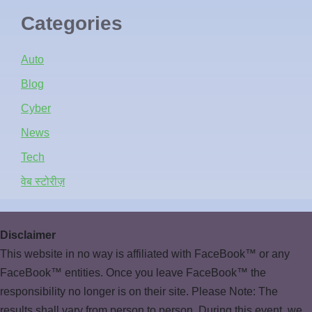
Categories
Auto
Blog
Cyber
News
Tech
वेब स्टोरीज़
Disclaimer
This website in no way is affiliated with FaceBook™ or any
FaceBook™ entities. Once you leave FaceBook™ the
responsibility no longer is on their site. Please Note: The
results shall vary from person to person. During this event, we