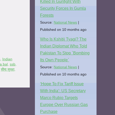
Killed In Gunfight With
Security Forces In Gumla
Forests
Source:
National News
Published on 10 months ago
Who Is Kshitij Tyagi? The
Indian Diplomat Who Told
Pakistan To Stop `Bombing
B
,
Indian
Its Own People`
a bal
,
ssb
,
Source:
National News
,
सीमा सुरक्षा
,
Published on 10 months ago
‘Hope To Fix Tariff Issue
With India’: US Secretary
Marco Rubio Targets
Europe Over Russian Gas
Purchase