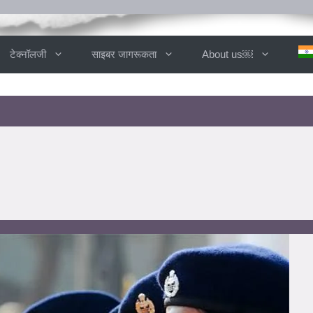
टेक्नॉलजी
साइबर जागरूकता
About us￼