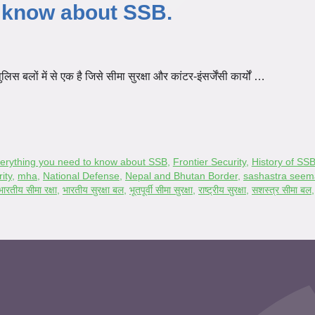
o know about SSB.
बलों में से एक है जिसे सीमा सुरक्षा और कांटर-इंसर्जेंसी कार्यों …
erything you need to know about SSB
,
Frontier Security
,
History of SS
ity
,
mha
,
National Defense
,
Nepal and Bhutan Border
,
sashastra seem
भारतीय सीमा रक्षा
,
भारतीय सुरक्षा बल
,
भूतपूर्वी सीमा सुरक्षा
,
राष्ट्रीय सुरक्षा
,
सशस्त्र सीमा बल