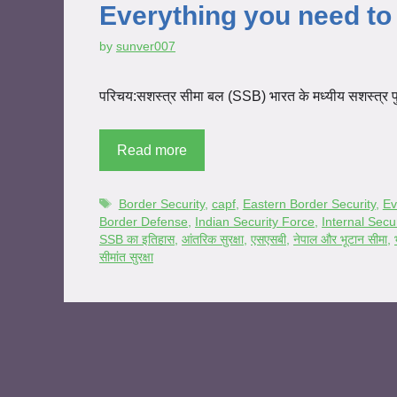
Everything you need t
by
sunver007
परिचय:सशस्त्र सीमा बल (SSB) भारत के मध्यीय सशस्त्र पुलिस 
Read more
Border Security
,
capf
,
Eastern Border Security
,
Ev
Border Defense
,
Indian Security Force
,
Internal Secur
SSB का इतिहास
,
आंतरिक सुरक्षा
,
एसएसबी
,
नेपाल और भूटान सीमा
,
सीमांत सुरक्षा