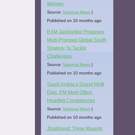
Women
Source:
National News
Published on 10 months ago
EAM Jaishankar Proposes
Multi-Pronged Global South
Strategy To Tackle
Challenges
Source:
National News
Published on 10 months ago
Saudi Arabia’s Grand Mufti
Dies, PM Modi Offers
Heartfelt Condolences
Source:
National News
Published on 10 months ago
Jharkhand: Three Maoists