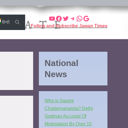
हिन्दी
Follow and Subscribe Jawan Times
National
News
Who Is Swami
Chaitanyananda? Delhi
Godman Accused Of
Molestation By Over 15