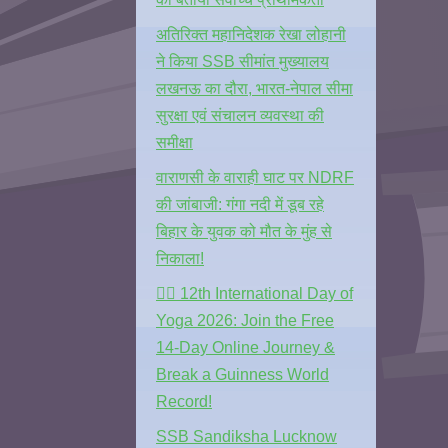
अतिरिक्त महानिदेशक रेखा लोहानी
ने किया SSB सीमांत मुख्यालय
लखनऊ का दौरा, भारत-नेपाल सीमा
सुरक्षा एवं संचालन व्यवस्था की
समीक्षा
वाराणसी के वाराही घाट पर NDRF
की जांबाजी: गंगा नदी में डूब रहे
बिहार के युवक को मौत के मुंह से
निकाला!
🧘‍♂️ 12th International Day of
Yoga 2026: Join the Free
14-Day Online Journey &
Break a Guinness World
Record!
SSB Sandiksha Lucknow