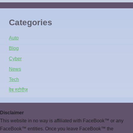
Categories
Auto
Blog
Cyber
News
Tech
वेब स्टोरीज़
Disclaimer
This website in no way is affiliated with FaceBook™ or any
FaceBook™ entities. Once you leave FaceBook™ the