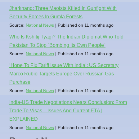
Jharkhand: Three Maoists Killed In Gunfight With
Security Forces In Gumla Forests
Source:
National News
Published on 11 months ago
Who Is Kshitij Tyagi? The Indian Diplomat Who Told
Pakistan To Stop `Bombing Its Own People`
Source:
National News
Published on 11 months ago
‘Hope To Fix Tariff Issue With India’: US Secretary
Marco Rubio Targets Europe Over Russian Gas
Purchase
Source:
National News
Published on 11 months ago
India-US Trade Negotiations Nears Conclusion: From
Trade To Visas – Issues And Current ETA |
EXPLAINED
Source:
National News
Published on 11 months ago