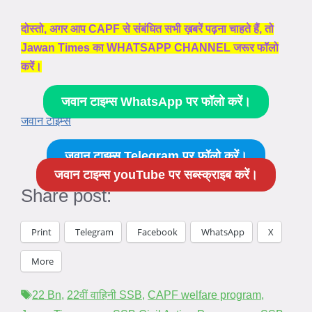
दोस्तो, अगर आप CAPF से संबंधित सभी ख़बरें पढ़ना चाहते हैं, तो
Jawan Times का WHATSAPP CHANNEL जरूर फॉलो
करें।
जवान टाइम्स WhatsApp पर फॉलो करें।
जवान टाइम्स
जवान टाइम्स Telegram पर फॉलो करें।
जवान टाइम्स youTube पर सब्स्क्राइब करें।
Share post:
Print
Telegram
Facebook
WhatsApp
X
More
Tags
22 Bn
,
22वीं वाहिनी SSB
,
CAPF welfare program
,