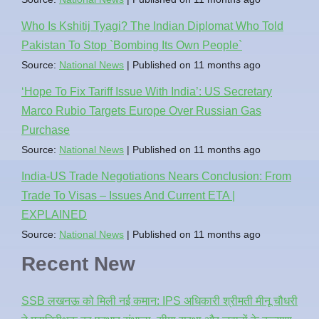
Who Is Kshitij Tyagi? The Indian Diplomat Who Told
Pakistan To Stop `Bombing Its Own People`
Source:
National News
Published on 11 months ago
‘Hope To Fix Tariff Issue With India’: US Secretary
Marco Rubio Targets Europe Over Russian Gas
Purchase
Source:
National News
Published on 11 months ago
India-US Trade Negotiations Nears Conclusion: From
Trade To Visas – Issues And Current ETA |
EXPLAINED
Source:
National News
Published on 11 months ago
Recent New
SSB लखनऊ को मिली नई कमान: IPS अधिकारी श्रीमती मीनू चौधरी