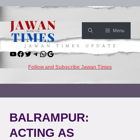
Skip
to
content
Menu
YouTube
Facebook
Twitter
Telegram
WhatsApp
Google
Follow and Subscribe Jawan Times
BALRAMPUR:
ACTING AS