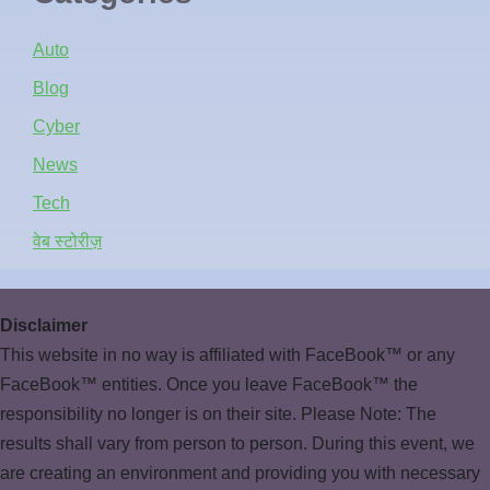
Auto
Blog
Cyber
News
Tech
वेब स्टोरीज़
Disclaimer
This website in no way is affiliated with FaceBook™ or any
FaceBook™ entities. Once you leave FaceBook™ the
responsibility no longer is on their site. Please Note: The
results shall vary from person to person. During this event, we
are creating an environment and providing you with necessary