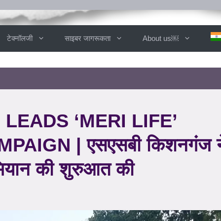
टेक्नॉलजी
साइबर जागरूकता
About us￼
LEADS ‘MERI LIFE’
AIGN | एसएसबी किशनगंज न
भियान की शुरुआत की