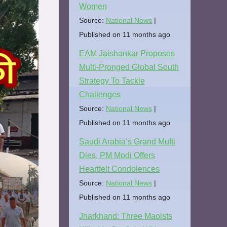
Women
Source:
National News
Published on 11 months ago
EAM Jaishankar Proposes
Multi-Pronged Global South
Strategy To Tackle
Challenges
Source:
National News
Published on 11 months ago
Saudi Arabia’s Grand Mufti
Dies, PM Modi Offers
Heartfelt Condolences
Source:
National News
Published on 11 months ago
Jharkhand: Three Maoists