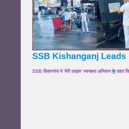
SSB Kishanganj Leads 
SSB किशनगंज ने ‘मेरी लाइफ’ स्वच्छता अभियान
के
तहत किय