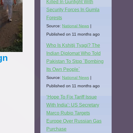
Killed In Gunfight With
Security Forces In Gumla
Forests
Source:
National News
Published on 11 months ago
Who Is Kshitij Tyagi? The
Indian Diplomat Who Told
gn
Pakistan To Stop `Bombing
Its Own People`
Source:
National News
Published on 11 months ago
‘Hope To Fix Tariff Issue
With India’: US Secretary
Marco Rubio Targets
Europe Over Russian Gas
Purchase