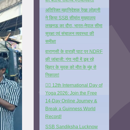
अतिरिक्त महानिदेशक रेखा लोहानी
ने किया SSB सीमांत मुख्यालय
लखनऊ का दौरा, भारत-नेपाल सीमा
सुरक्षा एवं संचालन व्यवस्था की
समीक्षा
वाराणसी के वाराही घाट पर NDRF
की जांबाजी: गंगा नदी में डूब रहे
बिहार के युवक को मौत के मुंह से
निकाला!
🧘‍♂️ 12th International Day of
Yoga 2026: Join the Free
14-Day Online Journey &
Break a Guinness World
Record!
SSB Sandiksha Lucknow