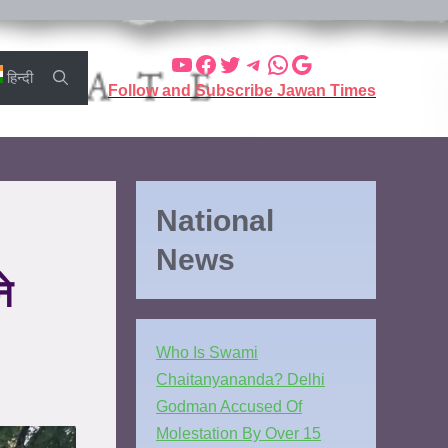
हिन्दी
Follow and Subscribe Jawan Times
National
News
े
Who Is Swami
Chaitanyananda? Delhi
Godman Accused Of
Molestation By Over 15