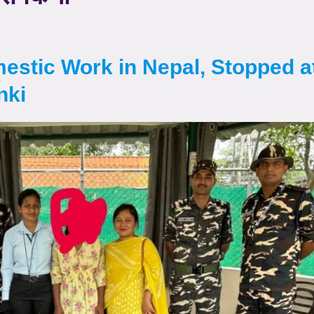
estic Work in Nepal, Stopped a
nki