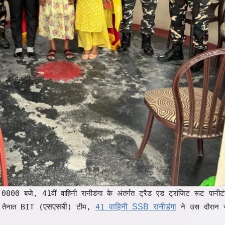
 बजे, 41वीं वाहिनी रानीडंगा के अंतर्गत ट्रैड एंड ट्रांजिट रूट पानी
तैनात BIT (
एसएसबी
) टीम,
41
वाहिनी
SSB
रानीडंगा
ने उस दौरान 