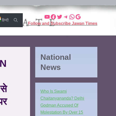
हिन्दी
Follow and Subscribe Jawan Times
National
IN
News
से
Who Is Swami
पर
Chaitanyananda? Delhi
Godman Accused Of
Molestation By Over 15