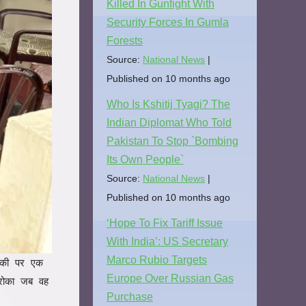
Killed In Gunfight With
Security Forces In Gumla
Forests
Source:
National News
Published on 10 months ago
Who Is Kshitij Tyagi? The
Indian Diplomat Who Told
Pakistan To Stop `Bombing
Its Own People`
Source:
National News
Published on 10 months ago
‘Hope To Fix Tariff Issue
With India’: US Secretary
Marco Rubio Targets
टंकी पर एक
Europe Over Russian Gas
रोका जब वह
Purchase