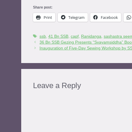
Share post:
Print
Telegram
Facebook
ssb
,
41 Bn SSB
,
capf
,
Ranidanga
,
sashastra see
36 Bn SSB Gezing Presents “Svayamsiddha” Booklet | 36वी
Inauguration of Five-Day Sewing Workshop by SSB in Ga
Leave a Reply