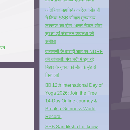
अतिरिक्त महानिदेशक रेखा लोहानी
ने किया SSB सीमांत मुख्यालय
लखनऊ का दौरा, भारत-नेपाल सीमा
सुरक्षा एवं संचालन व्यवस्था की
समीक्षा
ाटन
वाराणसी के वाराही घाट पर NDRF
की जांबाजी: गंगा नदी में डूब रहे
बिहार के युवक को मौत के मुंह से
निकाला!
🧘‍♂️ 12th International Day of
Yoga 2026: Join the Free
14-Day Online Journey &
Break a Guinness World
Record!
SSB Sandiksha Lucknow