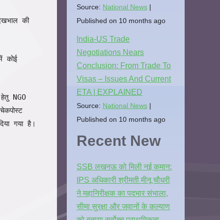
Source:
National News
देखभाल की
Published on 10 months ago
India-US Trade
Negotiations Nears
ें कोई
Conclusion: From Trade To
Visas – Issues And Current
ETA | EXPLAINED
 हेतु NGO
Source:
National News
ेकपोस्ट
Published on 10 months ago
 दिया गया है।
Recent New
SSB लखनऊ को मिली नई कमान:
IPS अधिकारी श्रीमती मीनू चौधरी
ने महानिरीक्षक का पदभार संभाला,
सीमा सुरक्षा और जवानों के कल्याण
को बताया सर्वोच्च प्राथमिकता