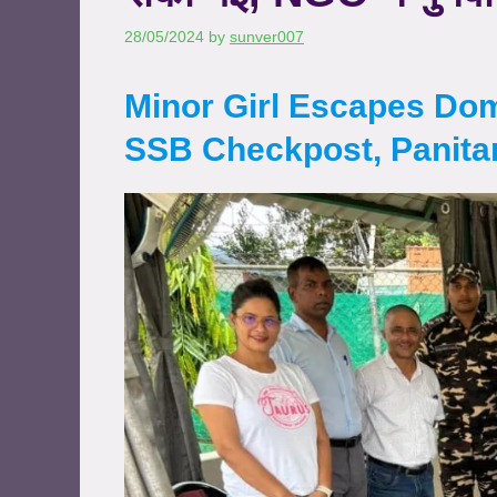
28/05/2024
by
sunver007
Minor Girl Escapes Dom
SSB Checkpost, Panita