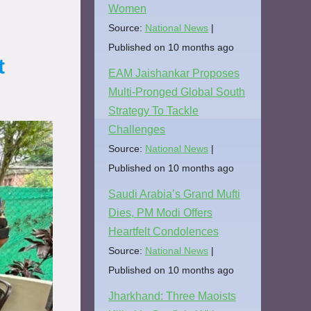
Women
Source:
National News
Published on 10 months ago
t
EAM Jaishankar Proposes
Multi-Pronged Global South
Strategy To Tackle
Challenges
Source:
National News
Published on 10 months ago
Saudi Arabia’s Grand Mufti
Dies, PM Modi Offers
Heartfelt Condolences
Source:
National News
Published on 10 months ago
Jharkhand: Three Maoists