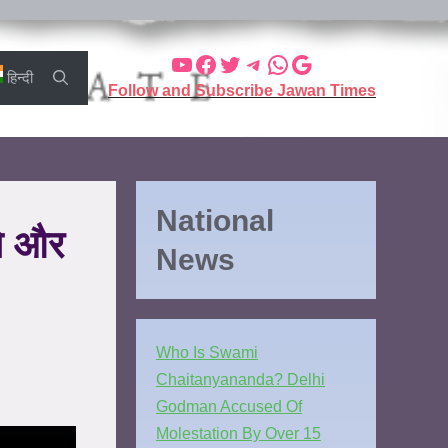
हिन्दी
Follow and Subscribe Jawan Times
National
ले और
News
Who Is Swami
Chaitanyananda? Delhi
Godman Accused Of
Molestation By Over 15