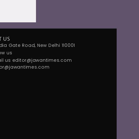
T US
dia Gate Road, New Delhi 110001
ow us
il us
editor@jawantimes.com
tor@jawantimes.com