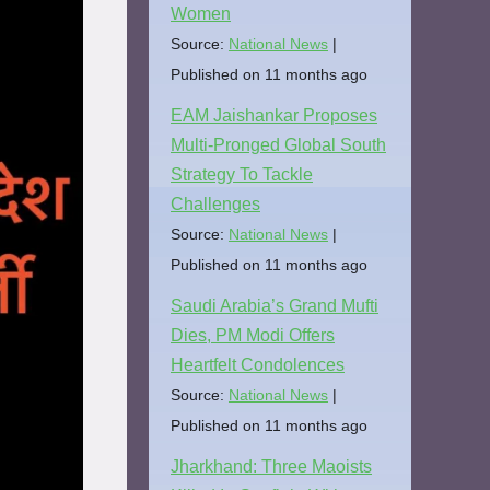
Women
Source:
National News
Published on 11 months ago
EAM Jaishankar Proposes
Multi-Pronged Global South
Strategy To Tackle
Challenges
Source:
National News
Published on 11 months ago
Saudi Arabia’s Grand Mufti
Dies, PM Modi Offers
Heartfelt Condolences
Source:
National News
Published on 11 months ago
Jharkhand: Three Maoists