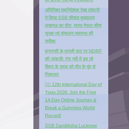
अतिरिक्त महानिदेशक रेखा लोहानी
ने किया SSB सीमांत मुख्यालय
लखनऊ का दौरा, भारत-नेपाल सीमा
सुरक्षा एवं संचालन व्यवस्था की
समीक्षा
वाराणसी के वाराही घाट पर NDRF
की जांबाजी: गंगा नदी में डूब रहे
बिहार के युवक को मौत के मुंह से
निकाला!
🧘‍♂️ 12th International Day of
Yoga 2026: Join the Free
14-Day Online Journey &
Break a Guinness World
Record!
SSB Sandiksha Lucknow