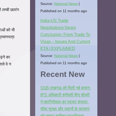
Source:
National News
 लम्बी छलांग
Published on 11 months ago
India-US Trade
Negotiations Nears
वाओं को भी
Conclusion: From Trade To
प्रमाणपत्र
Visas – Issues And Current
ETA | EXPLAINED
Source:
National News
ढ़ने का
Published on 11 months ago
से वे न
Recent New
SSB लखनऊ को मिली नई कमान:
IPS अधिकारी श्रीमती मीनू चौधरी
ने महानिरीक्षक का पदभार संभाला,
सीमा सुरक्षा और जवानों के कल्याण
को बताया सर्वोच्च प्राथमिकता