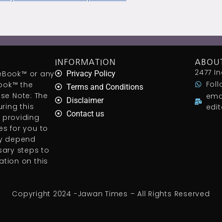
INFORMATION
ABOU
2477 In
aceBook™ or any
Privacy Policy
Foll
ook™ the
Terms and Conditions
ease Note: The
ema
Disclaimer
ring this
edi
Contact us
 providing
s for you to
ly depend
sary steps to
tion on this
Copyright 2024 -Jawan Times – All Rights Reserved