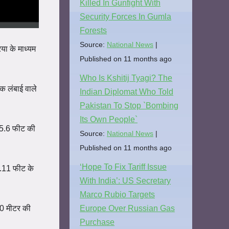
Killed In Gunfight With
Security Forces In Gumla
Forests
Source:
National News
िया के माध्यम
Published on 11 months ago
Who Is Kshitij Tyagi? The
िक लंबाई वाले
Indian Diplomat Who Told
Pakistan To Stop `Bombing
Its Own People`
ं 5.6 फीट की
Source:
National News
Published on 11 months ago
‘Hope To Fix Tariff Issue
5.11 फीट के
With India’: US Secretary
Marco Rubio Targets
800 मीटर की
Europe Over Russian Gas
Purchase