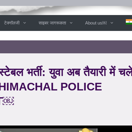
टेक्नॉलजी
साइबर जागरूकता
About us￼
्टेबल भर्ती: युवा अब तैयारी में च
नें। HIMACHAL POLICE
T￼