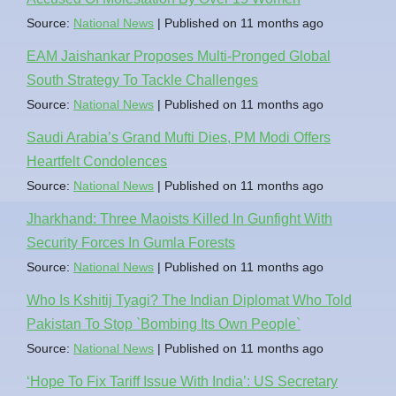
Source:
National News
Published on 11 months ago
EAM Jaishankar Proposes Multi-Pronged Global
South Strategy To Tackle Challenges
Source:
National News
Published on 11 months ago
Saudi Arabia’s Grand Mufti Dies, PM Modi Offers
Heartfelt Condolences
Source:
National News
Published on 11 months ago
Jharkhand: Three Maoists Killed In Gunfight With
Security Forces In Gumla Forests
Source:
National News
Published on 11 months ago
Who Is Kshitij Tyagi? The Indian Diplomat Who Told
Pakistan To Stop `Bombing Its Own People`
Source:
National News
Published on 11 months ago
‘Hope To Fix Tariff Issue With India’: US Secretary