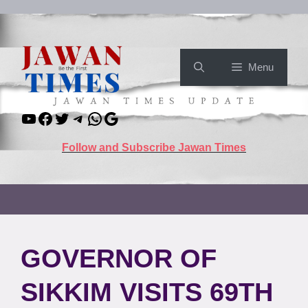
Skip
to
content
Menu
YouTube
Facebook
Twitter
Telegram
WhatsApp
Google
Follow and Subscribe Jawan Times
GOVERNOR OF
SIKKIM VISITS 69TH