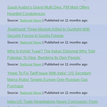
Saudi Arabia’s Grand Mufti Dies, PM Modi Offers
Heartfelt Condolences
Source:
National News
Published on 11 months ago
Jharkhand: Three Maoists Killed In Gunfight With
Security Forces In Gumla Forests
Source:
National News
Published on 11 months ago
Who Is Kshitij Tyagi? The Indian Diplomat Who Told
Pakistan To Stop `Bombing Its Own People`
Source:
National News
Published on 11 months ago
‘Hope To Fix Tariff Issue With India’: US Secretary
Marco Rubio Targets Europe Over Russian Gas
Purchase
Source:
National News
Published on 11 months ago
India-US Trade Negotiations Nears Conclusion: From