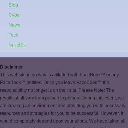
Blog
Cyber
News
Tech
वेब स्टोरीज़
Disclaimer
This website in no way is affiliated with FaceBook™ or any
FaceBook™ entities. Once you leave FaceBook™ the
responsibility no longer is on their site. Please Note: The
results shall vary from person to person. During this event, we
are creating an environment and providing you with necessary
resources and strategies for you to be successful. However, it
would completely depend upon your efforts. We have taken all