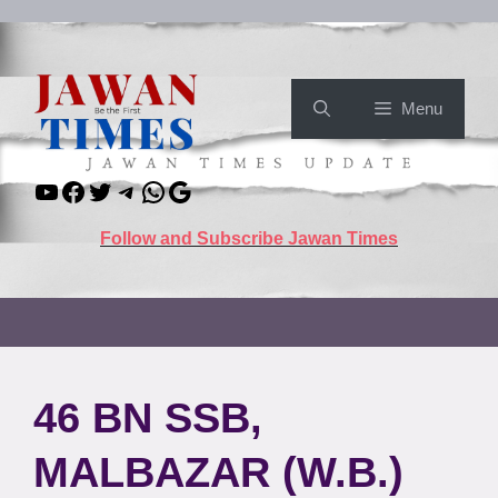
Skip
to
content
Menu
YouTube
Facebook
Twitter
Telegram
WhatsApp
Google
Follow and Subscribe Jawan Times
46 BN SSB,
MALBAZAR (W.B.)