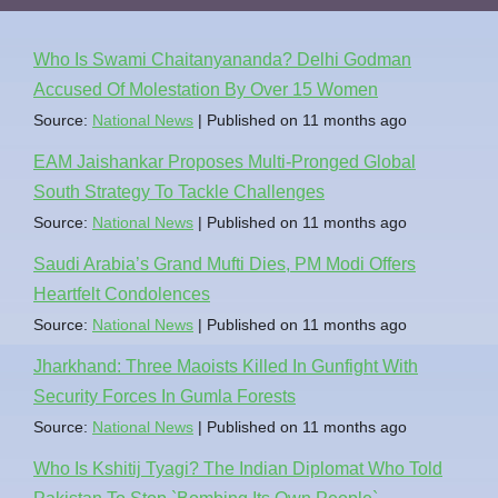
Who Is Swami Chaitanyananda? Delhi Godman
Accused Of Molestation By Over 15 Women
Source:
National News
Published on 11 months ago
EAM Jaishankar Proposes Multi-Pronged Global
South Strategy To Tackle Challenges
Source:
National News
Published on 11 months ago
Saudi Arabia’s Grand Mufti Dies, PM Modi Offers
Heartfelt Condolences
Source:
National News
Published on 11 months ago
Jharkhand: Three Maoists Killed In Gunfight With
Security Forces In Gumla Forests
Source:
National News
Published on 11 months ago
Who Is Kshitij Tyagi? The Indian Diplomat Who Told