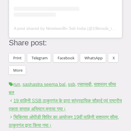
A post shared by NineteenBn Ssb India (@19bnssb_india)
Share post:
Print
Telegram
Facebook
WhatsApp
X
More
Tags
run
,
sashastra seema bal
,
ssb
,
एसएसबी
,
सशस्त्र सीमा
बल
19 वाहिनी SSB ठाकुरगंज के द्वारा सांप्रदायिक सौहार्द एवं राष्ट्रीय
एकता सप्ताह अभियान मनाया गया।
चिकित्सा ओपीडी शिविर का आयोजन 19वीं वाहिनी सशस्त्र सीमा,
ठाकुरगंज द्वारा किया गया।