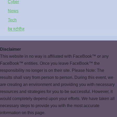
Cyber
News
Tech
वेब स्टोरीज़
Disclaimer
This website in no way is affiliated with FaceBook™ or any
FaceBook™ entities. Once you leave FaceBook™ the
responsibility no longer is on their site. Please Note: The
results shall vary from person to person. During this event, we
are creating an environment and providing you with necessary
resources and strategies for you to be successful. However, it
would completely depend upon your efforts. We have taken all
necessary steps to provide you with the most accurate
information on this page.