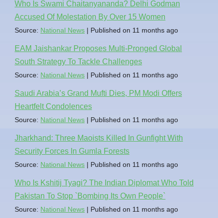
Who Is Swami Chaitanyananda? Delhi Godman
Accused Of Molestation By Over 15 Women
Source:
National News
Published on 11 months ago
EAM Jaishankar Proposes Multi-Pronged Global
South Strategy To Tackle Challenges
Source:
National News
Published on 11 months ago
Saudi Arabia’s Grand Mufti Dies, PM Modi Offers
Heartfelt Condolences
Source:
National News
Published on 11 months ago
Jharkhand: Three Maoists Killed In Gunfight With
Security Forces In Gumla Forests
Source:
National News
Published on 11 months ago
Who Is Kshitij Tyagi? The Indian Diplomat Who Told
Pakistan To Stop `Bombing Its Own People`
Source:
National News
Published on 11 months ago