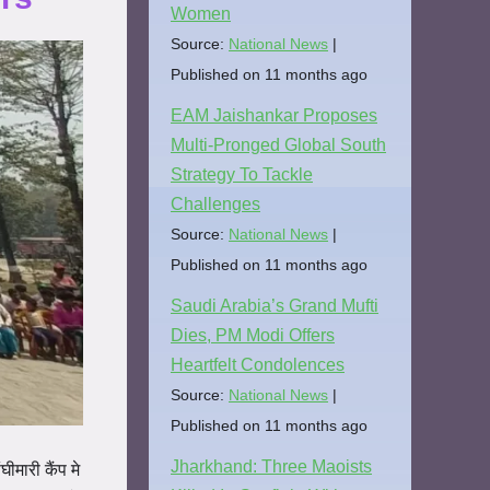
Women
Source:
National News
Published on 11 months ago
EAM Jaishankar Proposes
Multi-Pronged Global South
Strategy To Tackle
Challenges
Source:
National News
Published on 11 months ago
Saudi Arabia’s Grand Mufti
Dies, PM Modi Offers
Heartfelt Condolences
Source:
National News
Published on 11 months ago
Jharkhand: Three Maoists
ीमारी कैंप मे