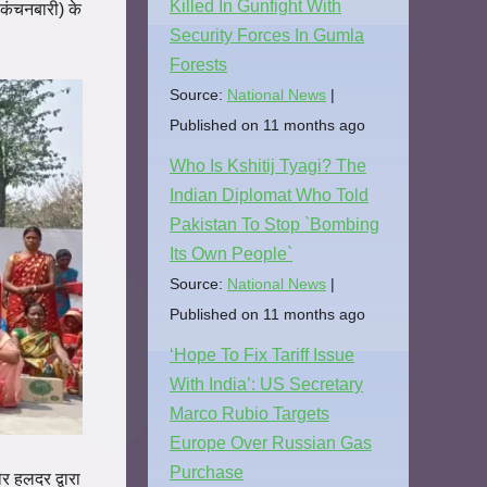
Killed In Gunfight With
कंचनबारी) के
Security Forces In Gumla
Forests
Source:
National News
Published on 11 months ago
Who Is Kshitij Tyagi? The
Indian Diplomat Who Told
Pakistan To Stop `Bombing
Its Own People`
Source:
National News
Published on 11 months ago
‘Hope To Fix Tariff Issue
With India’: US Secretary
Marco Rubio Targets
Europe Over Russian Gas
Purchase
ौर
हलदर द्वारा