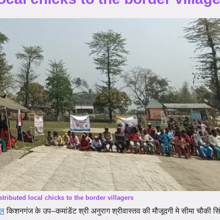
tributed local chicks to the border villagers
ल
किशनगंज के
उप
–
कमांडेंट
श्री
अनुराग
श्रीवास्तव की मौजूदगी मे सीमा चौकी सिंघ