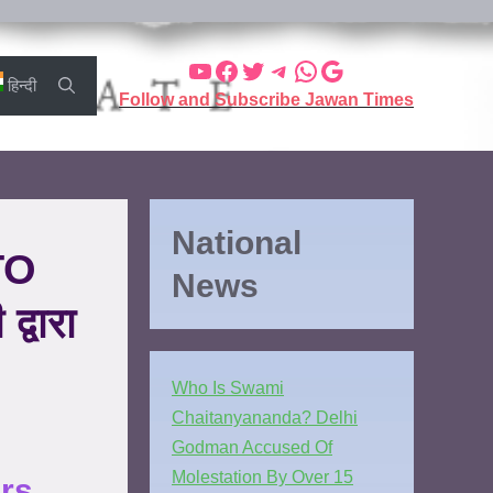
हिन्दी
Follow and Subscribe Jawan Times
National
TO
News
वारा
Who Is Swami
Chaitanyananda? Delhi
Godman Accused Of
Molestation By Over 15
ers