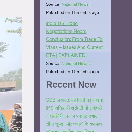
Source:
National News
Published on 11 months ago
India-US Trade
Negotiations Nears
Conclusion: From Trade To
Visas – Issues And Current
ETA | EXPLAINED
Source:
National News
Published on 11 months ago
Recent New
SSB लखनऊ को मिली नई कमान:
IPS अधिकारी श्रीमती मीनू चौधरी
ने महानिरीक्षक का पदभार संभाला,
सीमा सुरक्षा और जवानों के कल्याण
को बताया सर्वोच्च प्राथमिकता