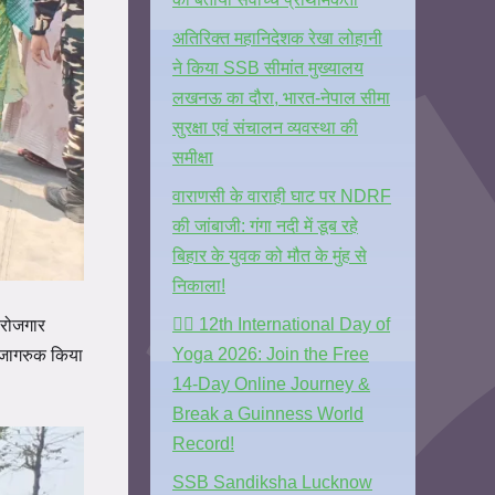
अतिरिक्त महानिदेशक रेखा लोहानी
ने किया SSB सीमांत मुख्यालय
लखनऊ का दौरा, भारत-नेपाल सीमा
सुरक्षा एवं संचालन व्यवस्था की
समीक्षा
वाराणसी के वाराही घाट पर NDRF
की जांबाजी: गंगा नदी में डूब रहे
बिहार के युवक को मौत के मुंह से
निकाला!
🧘‍♂️ 12th International Day of
्वरोजगार
Yoga 2026: Join the Free
ें जागरुक किया
14-Day Online Journey &
Break a Guinness World
Record!
SSB Sandiksha Lucknow