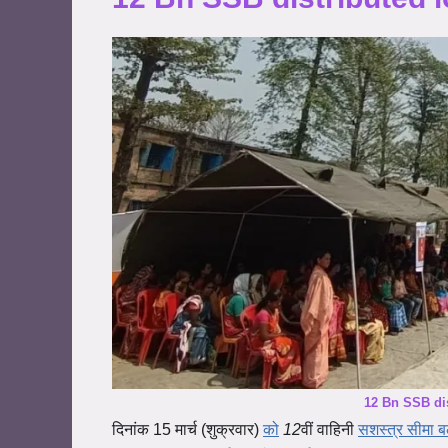
12 Bn SSB dis
दिनांक 15 मार्च (शुक्रवार)
को
12
वीं
वाहिनी
सशस्त्र
सीमा
ब