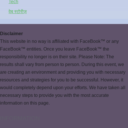
Tech
वेब स्टोरीज़
Disclaimer
This website in no way is affiliated with FaceBook™ or any
FaceBook™ entities. Once you leave FaceBook™ the
responsibility no longer is on their site. Please Note: The
results shall vary from person to person. During this event, we
are creating an environment and providing you with necessary
resources and strategies for you to be successful. However, it
would completely depend upon your efforts. We have taken all
necessary steps to provide you with the most accurate
information on this page.
INFORMATION