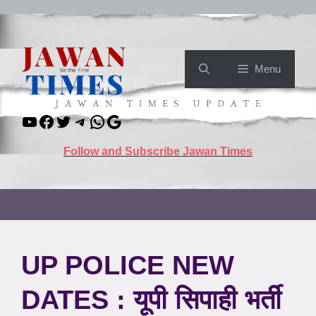
Skip
to
content
Menu
YouTube
Facebook
Twitter
Telegram
WhatsApp
Google
Follow and Subscribe Jawan Times
UP POLICE NEW
DATES : यूपी सिपाही भर्ती