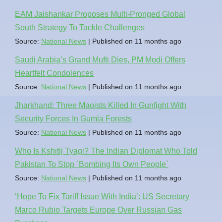
EAM Jaishankar Proposes Multi-Pronged Global
South Strategy To Tackle Challenges
Source:
National News
Published on 11 months ago
Saudi Arabia’s Grand Mufti Dies, PM Modi Offers
Heartfelt Condolences
Source:
National News
Published on 11 months ago
Jharkhand: Three Maoists Killed In Gunfight With
Security Forces In Gumla Forests
Source:
National News
Published on 11 months ago
Who Is Kshitij Tyagi? The Indian Diplomat Who Told
Pakistan To Stop `Bombing Its Own People`
Source:
National News
Published on 11 months ago
‘Hope To Fix Tariff Issue With India’: US Secretary
Marco Rubio Targets Europe Over Russian Gas