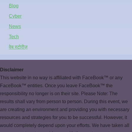
Blog
Cyber
News
Tech
वेब स्टोरीज़
Disclaimer
This website in no way is affiliated with FaceBook™ or any
FaceBook™ entities. Once you leave FaceBook™ the
responsibility no longer is on their site. Please Note: The
results shall vary from person to person. During this event, we
are creating an environment and providing you with necessary
resources and strategies for you to be successful. However, it
would completely depend upon your efforts. We have taken all