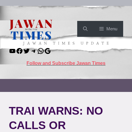
Skip
to
content
Menu
YouTube
Facebook
Twitter
Telegram
WhatsApp
Google
Follow and Subscribe Jawan Times
TRAI WARNS: NO
CALLS OR