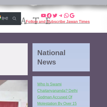
हिन्दी
Follow and Subscribe Jawan Times
National
News
Who Is Swami
Chaitanyananda? Delhi
Godman Accused Of
Molestation By Over 15