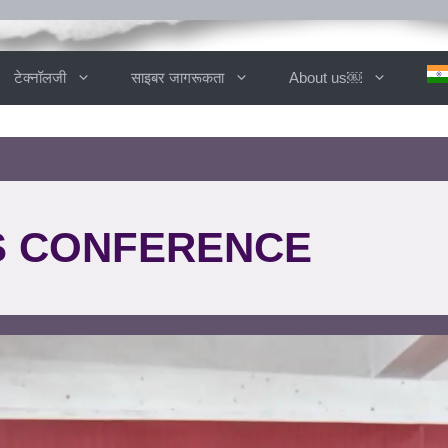
टेक्नॉलजी
साइबर जागरूकता
About us￼
S CONFERENCE