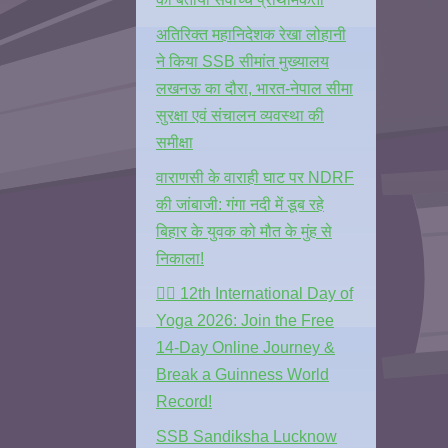
अतिरिक्त महानिदेशक रेखा लोहानी
ने किया SSB सीमांत मुख्यालय
लखनऊ का दौरा, भारत-नेपाल सीमा
सुरक्षा एवं संचालन व्यवस्था की
समीक्षा
वाराणसी के वाराही घाट पर NDRF
की जांबाजी: गंगा नदी में डूब रहे
बिहार के युवक को मौत के मुंह से
निकाला!
🧘‍♂️ 12th International Day of
Yoga 2026: Join the Free
14-Day Online Journey &
Break a Guinness World
Record!
SSB Sandiksha Lucknow