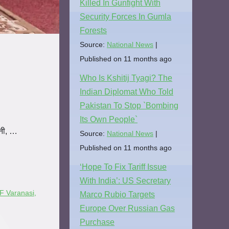
Killed In Gunfight With
Security Forces In Gumla
Forests
Source:
National News
Published on 11 months ago
Who Is Kshitij Tyagi? The
Indian Diplomat Who Told
Pakistan To Stop `Bombing
Its Own People`
िनी, …
Source:
National News
Published on 11 months ago
‘Hope To Fix Tariff Issue
With India’: US Secretary
 Varanasi
,
Marco Rubio Targets
Europe Over Russian Gas
Purchase