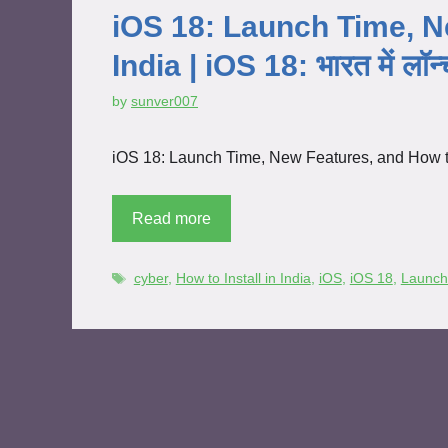
iOS 18: Launch Time, Ne
India | iOS 18: भारत में लॉन्च
by
sunver007
iOS 18: Launch Time, New Features, and How to Ins
Read more
cyber
,
How to Install in India
,
iOS
,
iOS 18
,
Launch