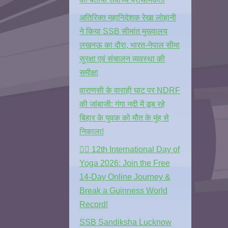
अतिरिक्त महानिदेशक रेखा लोहानी
ने किया SSB सीमांत मुख्यालय
लखनऊ का दौरा, भारत-नेपाल सीमा
सुरक्षा एवं संचालन व्यवस्था की
समीक्षा
वाराणसी के वाराही घाट पर NDRF
की जांबाजी: गंगा नदी में डूब रहे
बिहार के युवक को मौत के मुंह से
निकाला!
🧘‍♂️ 12th International Day of
Yoga 2026: Join the Free
14-Day Online Journey &
Break a Guinness World
Record!
SSB Sandiksha Lucknow