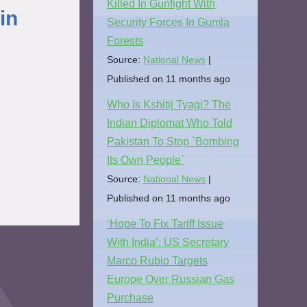
Killed In Gunfight With
in
Security Forces In Gumla
Forests
Source:
National News
Published on 11 months ago
Who Is Kshitij Tyagi? The
Indian Diplomat Who Told
Pakistan To Stop `Bombing
Its Own People`
Source:
National News
Published on 11 months ago
‘Hope To Fix Tariff Issue
With India’: US Secretary
Marco Rubio Targets
Europe Over Russian Gas
Purchase