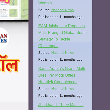
Women
Source:
National News
Published on 11 months ago
EAM Jaishankar Proposes
Multi-Pronged Global South
Strategy To Tackle
Challenges
Source:
National News
Published on 11 months ago
Saudi Arabia’s Grand Mufti
Dies, PM Modi Offers
Heartfelt Condolences
Source:
National News
Published on 11 months ago
Jharkhand: Three Maoists