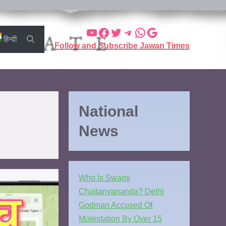
हिन्दी
Follow and Subscribe Jawan Times
National
News
Who Is Swami
Chaitanyananda? Delhi
Godman Accused Of
Molestation By Over 15