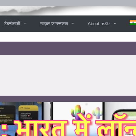
टेक्नॉलजी
साइबर जागरूकता
About us￼