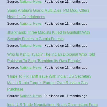
Source:
National News
Published on 11 months ago
Saudi Arabia’s Grand Mufti Dies, PM Modi Offers
Heartfelt Condolences
Source:
National News
Published on 11 months ago
Jharkhand: Three Maoists Killed In Gunfight With
Security Forces In Gumla Forests
Source:
National News
Published on 11 months ago
Who Is Kshitij Tyagi? The Indian Diplomat Who Told
Pakistan To Stop `Bombing Its Own People`
Source:
National News
Published on 11 months ago
‘Hope To Fix Tariff Issue With India’: US Secretary
Marco Rubio Targets Europe Over Russian Gas
Purchase
Source:
National News
Published on 11 months ago
India-US Trade Negotiations Nears Conclusion: From