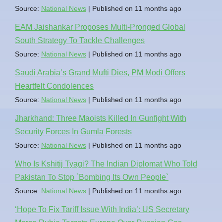
Source:
National News
Published on 11 months ago
EAM Jaishankar Proposes Multi-Pronged Global
South Strategy To Tackle Challenges
Source:
National News
Published on 11 months ago
Saudi Arabia’s Grand Mufti Dies, PM Modi Offers
Heartfelt Condolences
Source:
National News
Published on 11 months ago
Jharkhand: Three Maoists Killed In Gunfight With
Security Forces In Gumla Forests
Source:
National News
Published on 11 months ago
Who Is Kshitij Tyagi? The Indian Diplomat Who Told
Pakistan To Stop `Bombing Its Own People`
Source:
National News
Published on 11 months ago
‘Hope To Fix Tariff Issue With India’: US Secretary