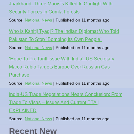
Jharkhand: Three Maoists Killed In Gunfight With
Security Forces In Gumla Forests
Source:
National News
Published on 11 months ago
Who Is Kshitij Tyagi? The Indian Diplomat Who Told
Pakistan To Stop `Bombing Its Own People`
Source:
National News
Published on 11 months ago
‘Hope To Fix Tariff Issue With India’: US Secretary
Marco Rubio Targets Europe Over Russian Gas
Purchase
Source:
National News
Published on 11 months ago
India-US Trade Negotiations Nears Conclusion: From
Trade To Visas – Issues And Current ETA |
EXPLAINED
Source:
National News
Published on 11 months ago
Recent New