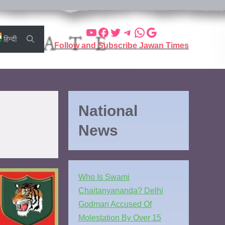
हिन्दी
Follow and Subscribe Jawan Times
National
News
Who Is Swami
Chaitanyananda? Delhi
Godman Accused Of
Molestation By Over 15