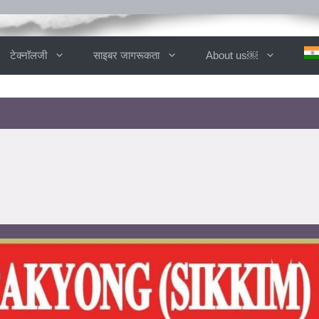
टेक्नॉलजी
साइबर जागरूकता
About us￼