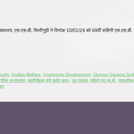
ुख्यालय, एस.एस.बी, सिलीगुड़ी ने दिनांक 10/01/24 को 69वीं वाहिनी एस.एस.बी. प
urity
,
Civilian Welfare
,
Community Development
,
Director General Sud
ागरिक जनकल्याण
,
महानिरीक्षक श्री सुधीर कुमार
,
युद्ध स्मारक
,
वाहिनी एस.एस.बी.
,
सामुदायिक
ाइट