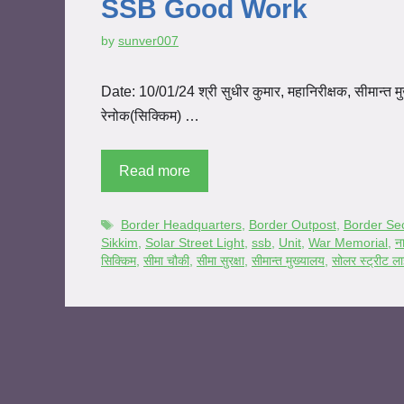
SSB Good Work
by
sunver007
Date: 10/01/24 श्री सुधीर कुमार, महानिरीक्षक, सीमान्त म
रेनोक(सिक्किम) …
Read more
Border Headquarters
,
Border Outpost
,
Border Sec
Sikkim
,
Solar Street Light
,
ssb
,
Unit
,
War Memorial
,
न
सिक्किम
,
सीमा चौकी
,
सीमा सुरक्षा
,
सीमान्त मुख्यालय
,
सोलर स्ट्रीट ल