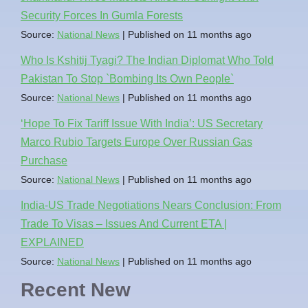
Security Forces In Gumla Forests
Source:
National News
Published on 11 months ago
Who Is Kshitij Tyagi? The Indian Diplomat Who Told
Pakistan To Stop `Bombing Its Own People`
Source:
National News
Published on 11 months ago
‘Hope To Fix Tariff Issue With India’: US Secretary
Marco Rubio Targets Europe Over Russian Gas
Purchase
Source:
National News
Published on 11 months ago
India-US Trade Negotiations Nears Conclusion: From
Trade To Visas – Issues And Current ETA |
EXPLAINED
Source:
National News
Published on 11 months ago
Recent New