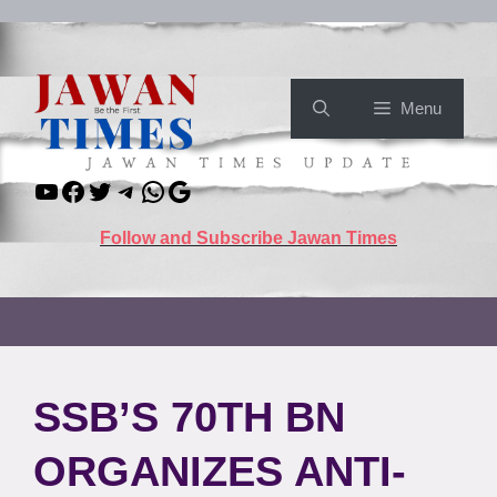
Skip
to
content
Menu
YouTube
Facebook
Twitter
Telegram
WhatsApp
Google
Follow and Subscribe Jawan Times
SSB’S 70TH BN
ORGANIZES ANTI-