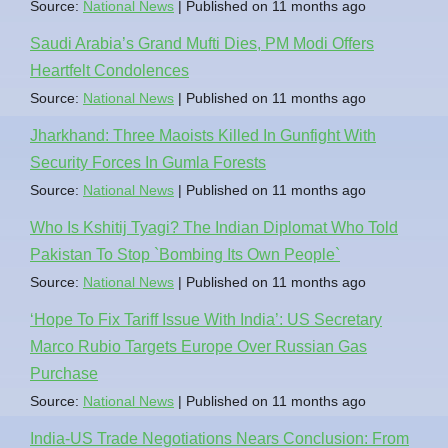
Source:
National News
Published on 11 months ago
Saudi Arabia’s Grand Mufti Dies, PM Modi Offers
Heartfelt Condolences
Source:
National News
Published on 11 months ago
Jharkhand: Three Maoists Killed In Gunfight With
Security Forces In Gumla Forests
Source:
National News
Published on 11 months ago
Who Is Kshitij Tyagi? The Indian Diplomat Who Told
Pakistan To Stop `Bombing Its Own People`
Source:
National News
Published on 11 months ago
‘Hope To Fix Tariff Issue With India’: US Secretary
Marco Rubio Targets Europe Over Russian Gas
Purchase
Source:
National News
Published on 11 months ago
India-US Trade Negotiations Nears Conclusion: From