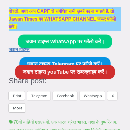
दोस्तो, अगर आप CAPF से संबंधित सभी ख़बरें पढ़ना चाहते हैं, तो
Jawan Times का WHATSAPP CHANNEL जरूर फॉलो
करें।
जवान टाइम्स WhatsApp पर फॉलो करें।
जवान टाइम्स
जवान टाइम्स Telegram पर फॉलो करें।
जवान टाइम्स youTube पर सब्स्क्राइब करें।
Share post:
Print
Telegram
Facebook
WhatsApp
X
More
Tags
70वीं वाहिनी एसएसबी
,
एक भारत श्रेष्ठ भारत
,
नशा के दुष्परिणाम
,