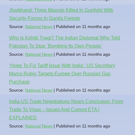
Jharkhand: Three Maoists Killed In Gunfight With
Security Forces In Gumla Forests
Source:
National News
Published on 11 months ago
Who Is Kshitij Tyagi? The Indian Diplomat Who Told
Pakistan To Stop `Bombing Its Own People`
Source:
National News
Published on 11 months ago
‘Hope To Fix Tariff Issue With India’: US Secretary
Marco Rubio Targets Europe Over Russian Gas
Purchase
Source:
National News
Published on 11 months ago
India-US Trade Negotiations Nears Conclusion: From
Trade To Visas – Issues And Current ETA |
EXPLAINED
Source:
National News
Published on 11 months ago