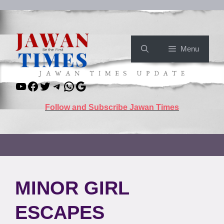
Skip
to
content
Menu
YouTube
Facebook
Twitter
Telegram
WhatsApp
Google
Follow and Subscribe Jawan Times
MINOR GIRL
ESCAPES