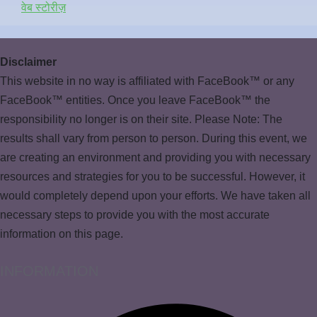
वेब स्टोरीज़
Disclaimer
This website in no way is affiliated with FaceBook™ or any
FaceBook™ entities. Once you leave FaceBook™ the
responsibility no longer is on their site. Please Note: The
results shall vary from person to person. During this event, we
are creating an environment and providing you with necessary
resources and strategies for you to be successful. However, it
would completely depend upon your efforts. We have taken all
necessary steps to provide you with the most accurate
information on this page.
INFORMATION