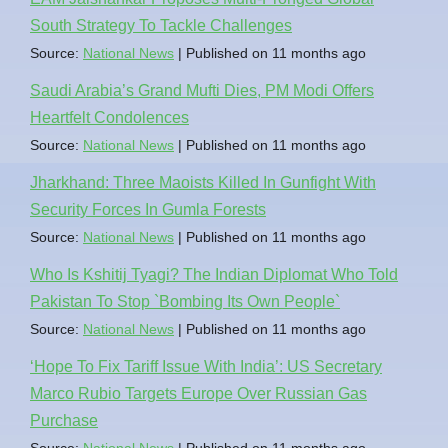
South Strategy To Tackle Challenges
Source:
National News
Published on 11 months ago
Saudi Arabia’s Grand Mufti Dies, PM Modi Offers
Heartfelt Condolences
Source:
National News
Published on 11 months ago
Jharkhand: Three Maoists Killed In Gunfight With
Security Forces In Gumla Forests
Source:
National News
Published on 11 months ago
Who Is Kshitij Tyagi? The Indian Diplomat Who Told
Pakistan To Stop `Bombing Its Own People`
Source:
National News
Published on 11 months ago
‘Hope To Fix Tariff Issue With India’: US Secretary
Marco Rubio Targets Europe Over Russian Gas
Purchase
Source:
National News
Published on 11 months ago