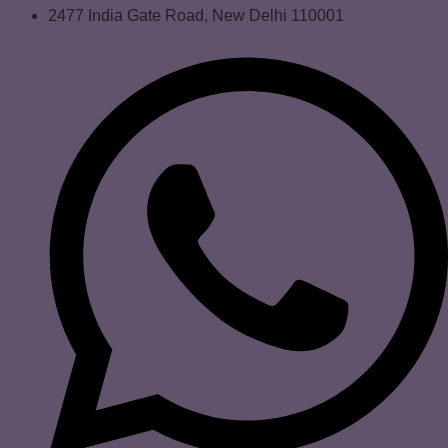
2477 India Gate Road, New Delhi 110001