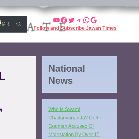
हिन्दी
Follow and Subscribe Jawan Times
National
L
News
,
Who Is Swami
Chaitanyananda? Delhi
Godman Accused Of
Molestation By Over 15