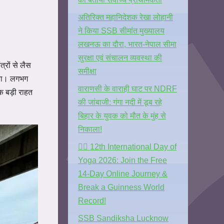
अतिरिक्त महानिदेशक रेखा लोहानी
ने किया SSB सीमांत मुख्यालय
लखनऊ का दौरा, भारत-नेपाल सीमा
सुरक्षा एवं संचालन व्यवस्था की
्रों से लैस
समीक्षा
 गया। लगभग
वाराणसी के वाराही घाट पर NDRF
क बड़ी राहत
की जांबाजी: गंगा नदी में डूब रहे
बिहार के युवक को मौत के मुंह से
निकाला!
🧘‍♂️ 12th International Day of
Yoga 2026: Join the Free
14-Day Online Journey &
Break a Guinness World
Record!
SSB Sandiksha Lucknow