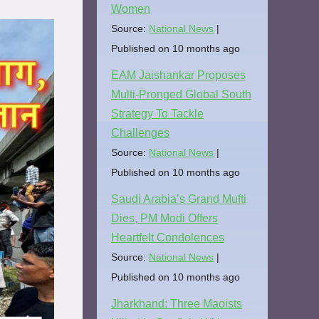
Women
Source:
National News
Published on 10 months ago
EAM Jaishankar Proposes
Multi-Pronged Global South
Strategy To Tackle
Challenges
Source:
National News
Published on 10 months ago
Saudi Arabia’s Grand Mufti
Dies, PM Modi Offers
Heartfelt Condolences
Source:
National News
Published on 10 months ago
Jharkhand: Three Maoists