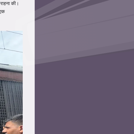
 सराहना की।
 एक