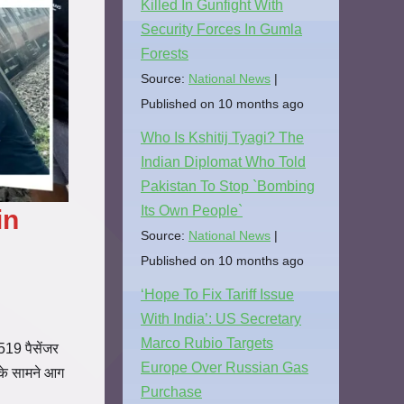
Killed In Gunfight With
Security Forces In Gumla
Forests
Source:
National News
Published on 10 months ago
Who Is Kshitij Tyagi? The
Indian Diplomat Who Told
Pakistan To Stop `Bombing
Its Own People`
in
Source:
National News
Published on 10 months ago
‘Hope To Fix Tariff Issue
With India’: US Secretary
Marco Rubio Targets
519 पैसेंजर
Europe Over Russian Gas
 के सामने आग
Purchase