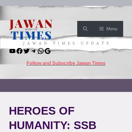
Skip
to
content
Menu
YouTube
Facebook
Twitter
Telegram
WhatsApp
Google
Follow and Subscribe Jawan Times
HEROES OF
HUMANITY: SSB