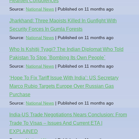
Heartfelt Condolences
Source:
National News
Published on 11 months ago
Jharkhand: Three Maoists Killed In Gunfight With
Security Forces In Gumla Forests
Source:
National News
Published on 11 months ago
Who Is Kshitij Tyagi? The Indian Diplomat Who Told
Pakistan To Stop `Bombing Its Own People`
Source:
National News
Published on 11 months ago
‘Hope To Fix Tariff Issue With India’: US Secretary
Marco Rubio Targets Europe Over Russian Gas
Purchase
Source:
National News
Published on 11 months ago
India-US Trade Negotiations Nears Conclusion: From
Trade To Visas – Issues And Current ETA |
EXPLAINED