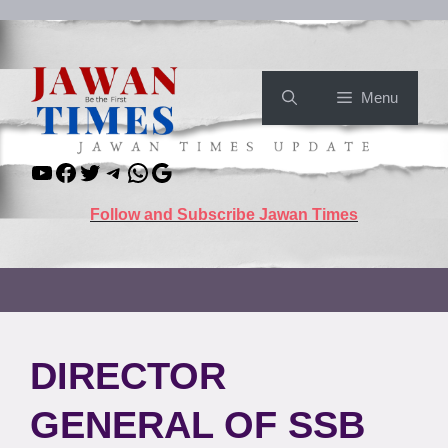
Skip
to
content
Menu
YouTube
Facebook
Twitter
Telegram
WhatsApp
Google
Follow and Subscribe Jawan Times
DIRECTOR
GENERAL OF SSB