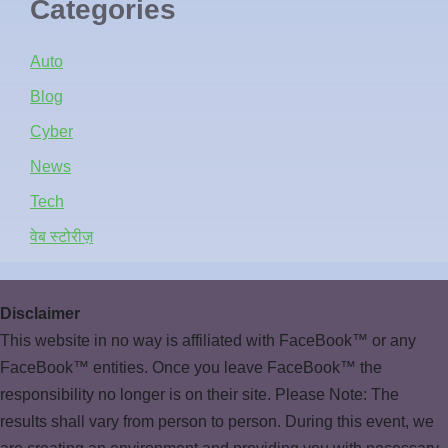
Categories
Auto
Blog
Cyber
News
Tech
वेब स्टोरीज़
Disclaimer
This website in no way is affiliated with FaceBook™ or any
FaceBook™ entities. Once you leave FaceBook™ the
responsibility no longer is on their site. Please Note: The
results shall vary from person to person. During this event, we