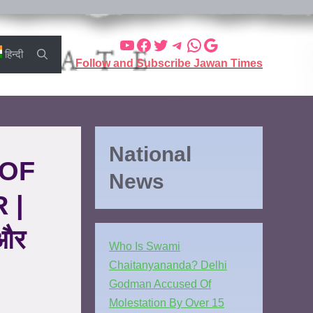
हिन्दी
Follow and Subscribe Jawan Times
National
 OF
News
 |
 और
Who Is Swami
Chaitanyananda? Delhi
Godman Accused Of
Molestation By Over 15