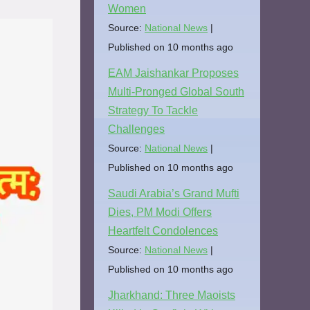
Women
Source:
National News
Published on 10 months ago
EAM Jaishankar Proposes
Multi-Pronged Global South
Strategy To Tackle
Challenges
Source:
National News
Published on 10 months ago
Saudi Arabia’s Grand Mufti
Dies, PM Modi Offers
Heartfelt Condolences
Source:
National News
Published on 10 months ago
Jharkhand: Three Maoists