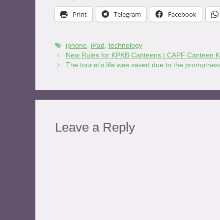
Print
Telegram
Facebook
iphone
,
iPad
,
technology
New Rules for KPKB Canteens | CAPF Canteen KPK
The tourist’s life was saved due to the promptness o
Leave a Reply