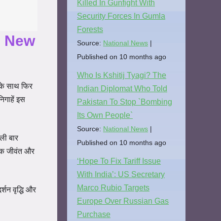
Killed In Gunfight With
Security Forces In Gumla
Forests
h New
Source:
National News
Published on 10 months ago
Who Is Kshitij Tyagi? The
 के साथ फिर
Indian Diplomat Who Told
िगाहें इस
Pakistan To Stop `Bombing
Its Own People`
Source:
National News
हली बार
Published on 10 months ago
धिक जीवंत और
‘Hope To Fix Tariff Issue
With India’: US Secretary
Marco Rubio Targets
्शन वृद्धि और
Europe Over Russian Gas
।
Purchase