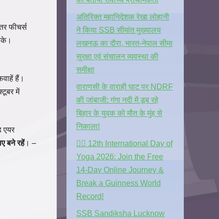
अतिरिक्त महानिदेशक रेखा लोहानी
हतर फीचर्स
ने किया SSB सीमांत मुख्यालय
सके।
लखनऊ का दौरा, भारत-नेपाल सीमा
सुरक्षा एवं संचालन व्यवस्था की
समीक्षा
ाहें हैं।
वाराणसी के वाराही घाट पर NDRF
ूबर में
की जांबाजी: गंगा नदी में डूब रहे
बिहार के युवक को मौत के मुंह से
निकाला!
ड एयर
 बने रहें
। –
🧘‍♂️ 12th International Day of
Yoga 2026: Join the Free
14-Day Online Journey &
Break a Guinness World
Record!
SSB Sandiksha Lucknow